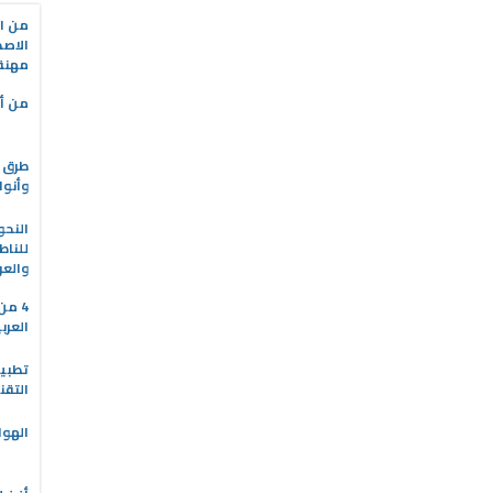
من ال
الاصط
مهنة 
من أه
طرق ا
وأنوا
النحو
للناط
والعر
4 م
العرب
التقن
الهوا