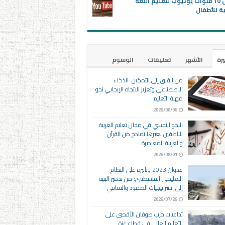
أفضل 10 قنوات يوتيوب لتعليم اللغة
ية للأطفال
يرة
الأشهر
تعليقات
الوسوم
من القلق إلى التمكين: الذكاء
الاصطناعي وتعزيز الاتجاه الإيجابي نحو
مهنة التعليم
2026/08/06
النحو النفسي في مجال تعليم العربية
للناطقين بغيرها نماذج من القرآن
والعربية المعاصرة
2026/08/01
عدوان 2023 وتأثيره على النظام
التعليمي الفلسطيني: من تدمير البنية
إلى استراتيجيات الصمود والتعافي
2026/07/26
تداعيات حرب طوفان الأقصى على
التعليم العالي في قطاع غزة