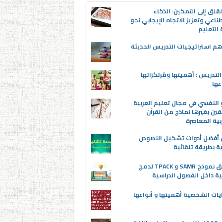
قلق إلى التمكين: الذكاء
ناعي وتعزيز الاتجاه الإيجابي نحو
التعليم
م استراتيجيات التدريس الحديثة
لتدريس : أهميتها ومُرتكزاتها
عها
 النفسي في مجال تعليم العربية
قين بغيرها نماذج من القرآن
بية المعاصرة
ن أفضل أدوات تشكيل النصوص
ية بطريقة تلقائية
تطبيق نموذج SAMR و TPACK لدمج
ية داخل الفصول الدراسية
يات الشخصية أهميتها و أنواعها