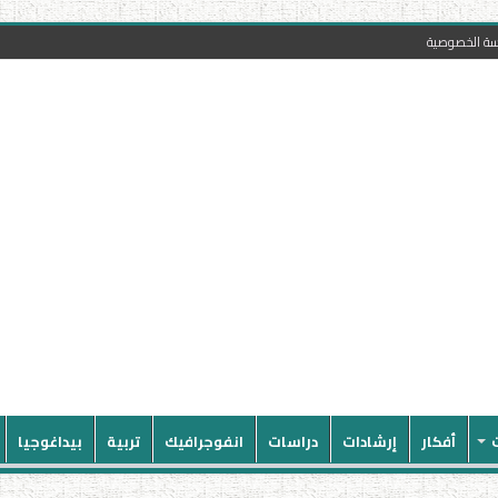
سة الخصوصية
أفكار
إرشادات
دراسات
انفوجرافيك
تربية
بيداغوجيا