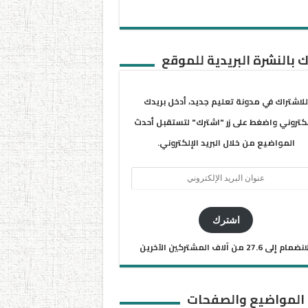
 بالنشرة البريدية للموقع
للاشتراك في مدونة تعليم جديد، أدخل بريدك
لكتروني واضغط على زر "اشترك" لتستقبل أحدث
المواضيع من خلال البريد الإلكتروني.
ان
يد
كتروني
اشترك
ضمام إلى 27.6 من آلاف المشتركين الآخرين
 المواضيع والصفحات