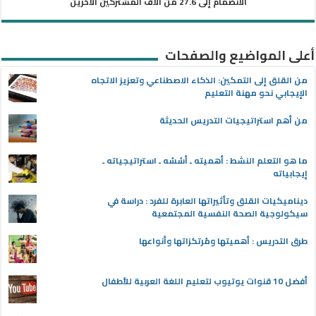
الانضمام إلى 27.6 من آلاف المشتركين الآخرين
أعلى المواضيع والصفحات
من القلق إلى التمكين: الذكاء الاصطناعي وتعزيز الاتجاه
الإيجابي نحو مهنة التعليم
من أهم استراتيجيات التدريس الحديثة
ما هو التعلم النشط : أهميته ـ أسُسُه ـ استراتيجياته ـ
إيجابياته
ديناميكيات القلق وتأثيراتها العابرة للفرد : دراسة في
سيكولوجية الصحة النفسية المجتمعية
طرق التدريس : أهميتها ومُرتكزاتها وأنواعها
أفضل 10 قنوات يوتيوب لتعليم اللغة العربية للأطفال