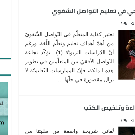
حي في تعليم التواصل الشفوي
ات
4
تعتبر كفاية المتعلّم في التّواصل الشّفويّ
من أهمّ أهداف تعليم وتعلّم اللّغة. ورغم
أنّ الدّراسات التربويّة (1) تؤكّد نجاعة
التّواصل الأفقيّ بين المتعلّمين في تطوير
هذه الملكة، فإنّ الممارسات التّعليميّة لا
تزال مقصورة في جلّها …
راءة وتلخيص الكتب
ات
2
تُعاني شريحة واسعة من طلبتنا من