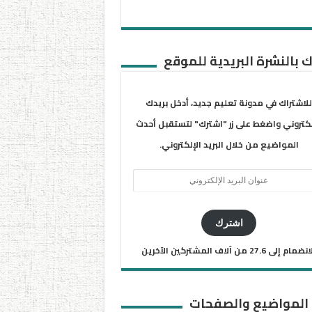
 بالنشرة البريدية للموقع
للاشتراك في مدونة تعليم جديد، أدخل بريدك
لكتروني واضغط على زر "اشترك" لتستقبل أحدث
المواضيع من خلال البريد الإلكتروني.
ان
يد
كتروني
اشترك
ضمام إلى 27.6 من آلاف المشتركين الآخرين
 المواضيع والصفحات