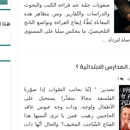
صعوبات جمّة عند قراءة الكتب والبحوث
والدراسات والتّقارير. ومن مظاهر هذه
هنا ت
المعاناة بُطْءُ إيقاع القراءة وتواضع الناتج
التلخيصيّ، ما ينعكس سلبا على المستوى
أساة لتزداد …
مدارس الابتدائية ؟
ت
7
تصدير: ” إنّنا نجانب الصّواب إذا صوّرنا
الفلسفة مجالا متعذّرا يستحيل على
الأطفال ولوجه، وذات وجه عبوس عاقد
الحاجبين رهيب. فمن يا ترى ألبسها هذا
القناع الشّاحب المخيف؟ والحال أنّها ذات