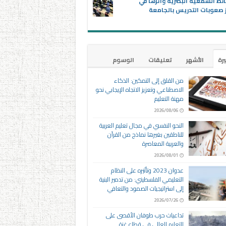
ئط السمعية البصرية وأثرها في
 صعوبات التدريس بالجامعة
يرة
الأشهر
تعليقات
الوسوم
من القلق إلى التمكين: الذكاء
الاصطناعي وتعزيز الاتجاه الإيجابي نحو
مهنة التعليم
2026/08/06
النحو النفسي في مجال تعليم العربية
للناطقين بغيرها نماذج من القرآن
والعربية المعاصرة
2026/08/01
عدوان 2023 وتأثيره على النظام
التعليمي الفلسطيني: من تدمير البنية
إلى استراتيجيات الصمود والتعافي
2026/07/26
تداعيات حرب طوفان الأقصى على
التعليم العالي في قطاع غزة