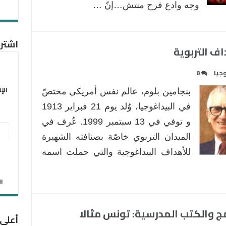
وجه وادع فرح منتش…إنّ …
اشترك
اف التربوية
وجيا
8
الإ
بنجامين بلوم، عالم نفس أمريكي مختصّ
في البيداغوجيا، وُلد يوم 21 فبراير 1913
و توفي في 13 سبتمبر 1999. عُرف في
عنو
الميدان التربوي خاصّة بصنافته الشهيرة
البر
للأهداف البيداغوجية والتي حملت اسمه
الإل
الان
ج والكتب المدرسية: تونس مثالا
أعلى