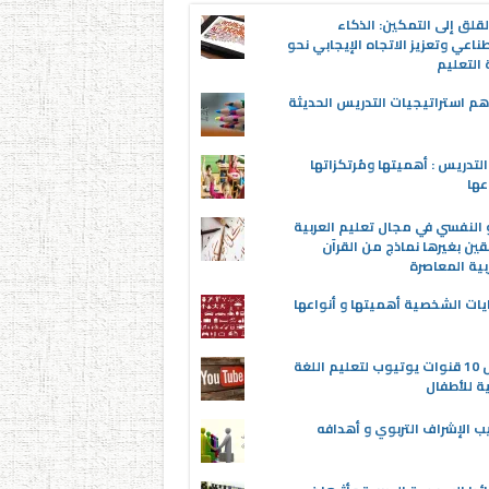
قلق إلى التمكين: الذكاء
ناعي وتعزيز الاتجاه الإيجابي نحو
التعليم
م استراتيجيات التدريس الحديثة
لتدريس : أهميتها ومُرتكزاتها
عها
 النفسي في مجال تعليم العربية
قين بغيرها نماذج من القرآن
بية المعاصرة
يات الشخصية أهميتها و أنواعها
أفضل 10 قنوات يوتيوب لتعليم اللغة
ية للأطفال
ب الإشراف التربوي و أهدافه