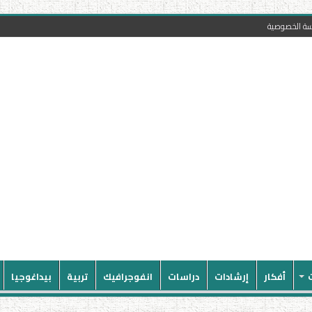
سة الخصوصية
أفكار
إرشادات
دراسات
انفوجرافيك
تربية
بيداغوجيا