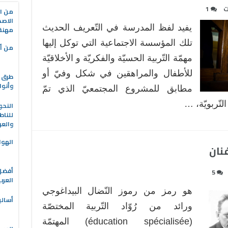
ت
1
من ال
الاصط
يفيد لفظ المدرسة في التّعريف الحديث
مهنة 
تلك المؤسسة الاجتماعية التي توكل إليها
من أه
مهمّة التّربية الحسيّة والفكريّة و الأخلاقيّة
للأطفال والمراهقين في شكل وفيّ أو
طرق ا
وأنوا
مطابق للمشروع المجتمعيّ الذي تمّ
تّربويّة، …
النحو
للناط
والعر
الهوا
نان
5
العرب
هو رمز من رموز النّضال البيداغوجي
أسالي
ورائد من رُوّاد التّربية المختصّة
(éducation spécialisée) المهتمّة