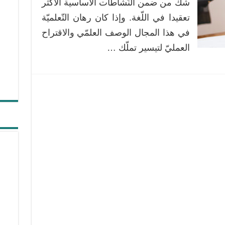
شكّ من ضمن النّشاطات الأساسية الأكثر
علم
تعقيدا في اللّغة. وإذا كان رهان التّعلميّة
النفس
في هذا المجال الوصف العلمّي والاقتراح
العرفاني
مغلقة
العمليّ لتيسير تملّك …