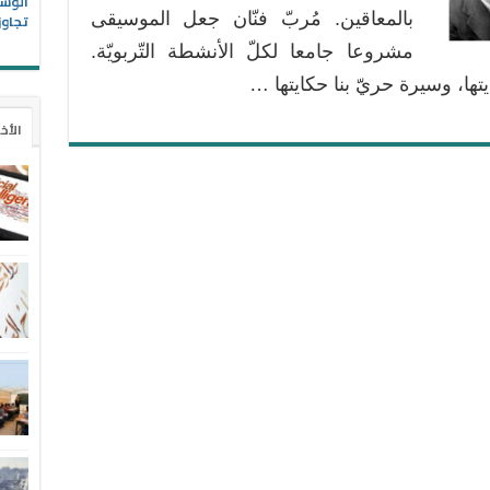
الوسا
بالمعاقين. مُربّ فنّان جعل الموسيقى
تجاوز
مشروعا جامعا لكلّ الأنشطة التّربويّة.
ايتها، وسيرة حريّ بنا حكايتها …
الأخ