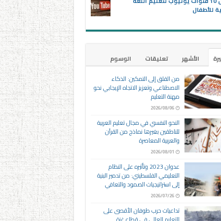
أفضل 10 قنوات يوتيوب لتعليم اللغة
ية للأطفال
يرة
الأشهر
تعليقات
الوسوم
من القلق إلى التمكين: الذكاء
الاصطناعي وتعزيز الاتجاه الإيجابي نحو
مهنة التعليم
2026/08/06
النحو النفسي في مجال تعليم العربية
للناطقين بغيرها نماذج من القرآن
والعربية المعاصرة
2026/08/01
عدوان 2023 وتأثيره على النظام
التعليمي الفلسطيني: من تدمير البنية
إلى استراتيجيات الصمود والتعافي
2026/07/26
تداعيات حرب طوفان الأقصى على
التعليم العالي في قطاع غزة