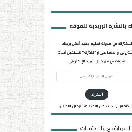
 بالنشرة البريدية للموقع
للاشتراك في مدونة تعليم جديد، أدخل بريدك
لكتروني واضغط على زر "اشترك" لتستقبل أحدث
المواضيع من خلال البريد الإلكتروني.
ان
يد
كتروني
اشترك
ضمام إلى 27.6 من آلاف المشتركين الآخرين
 المواضيع والصفحات