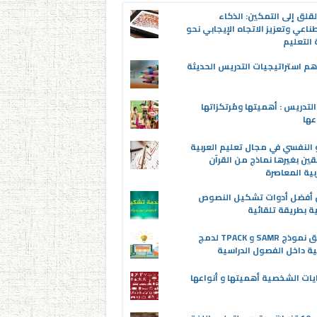
قلق إلى التمكين: الذكاء
ناعي وتعزيز الاتجاه الإيجابي نحو
التعليم
م استراتيجيات التدريس الحديثة
لتدريس : أهميتها ومُرتكزاتها
عها
 النفسي في مجال تعليم العربية
قين بغيرها نماذج من القرآن
بية المعاصرة
ن أفضل أدوات تشكيل النصوص
ية بطريقة تلقائية
تطبيق نموذج SAMR و TPACK لدمج
ية داخل الفصول الدراسية
يات الشخصية أهميتها و أنواعها