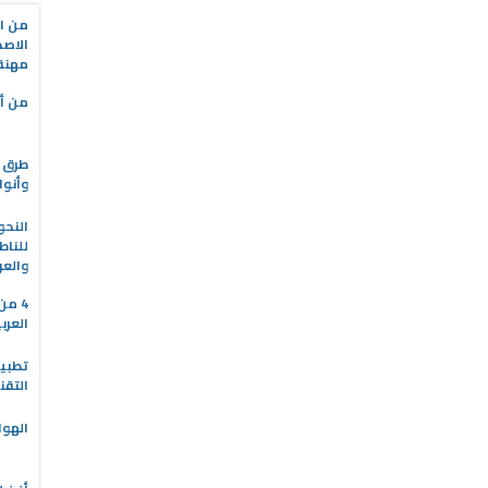
من ال
الاصط
مهنة 
من أه
طرق ا
وأنوا
النحو
للناط
والعر
4 م
العرب
التقن
الهوا