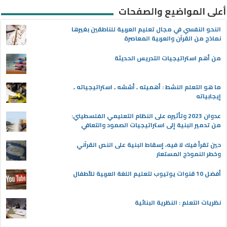
أعلى المواضيع والصفحات
النحو النفسي في مجال تعليم العربية للناطقين بغيرها
نماذج من القرآن والعربية المعاصرة
من أهم استراتيجيات التدريس الحديثة
ما هو التعلم النشط : أهميته ـ أسُسُه ـ استراتيجياته ـ
إيجابياته
عدوان 2023 وتأثيره على النظام التعليمي الفلسطيني:
من تدمير البنية إلى استراتيجيات الصمود والتعافي
حين تقرأ فيك لا فيه، إسقاط البنية على النص القرآني
وخطر النموذج المستعار
أفضل 10 قنوات يوتيوب لتعليم اللغة العربية للأطفال
نظريات التعلم : النظرية البنائية