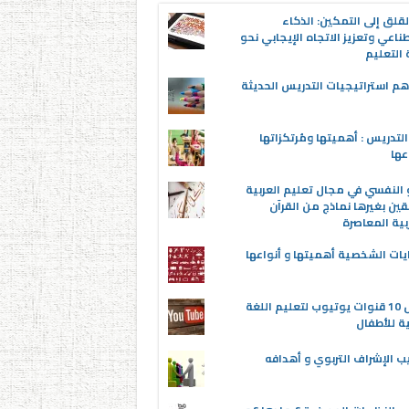
قلق إلى التمكين: الذكاء
ناعي وتعزيز الاتجاه الإيجابي نحو
التعليم
م استراتيجيات التدريس الحديثة
لتدريس : أهميتها ومُرتكزاتها
عها
 النفسي في مجال تعليم العربية
قين بغيرها نماذج من القرآن
بية المعاصرة
يات الشخصية أهميتها و أنواعها
أفضل 10 قنوات يوتيوب لتعليم اللغة
ية للأطفال
ب الإشراف التربوي و أهدافه