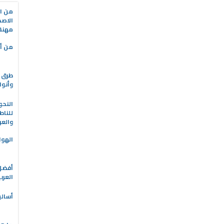
من ال
الاصط
مهنة 
من أه
طرق ا
وأنوا
النحو
للناط
والعر
الهوا
العرب
أسالي