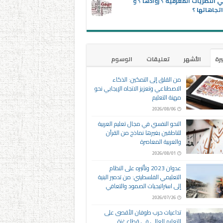
 النظريات المعرفية ؟ روادها ؟ و
تجاهاتها ؟
يرة
الأشهر
تعليقات
الوسوم
من القلق إلى التمكين: الذكاء
الاصطناعي وتعزيز الاتجاه الإيجابي نحو
مهنة التعليم
2026/08/06
النحو النفسي في مجال تعليم العربية
للناطقين بغيرها نماذج من القرآن
والعربية المعاصرة
2026/08/01
عدوان 2023 وتأثيره على النظام
التعليمي الفلسطيني: من تدمير البنية
إلى استراتيجيات الصمود والتعافي
2026/07/26
تداعيات حرب طوفان الأقصى على
التعليم العالي في قطاع غزة