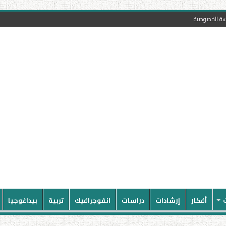
سة الخصوصية
أفكار
إرشادات
دراسات
انفوجرافيك
تربية
بيداغوجيا