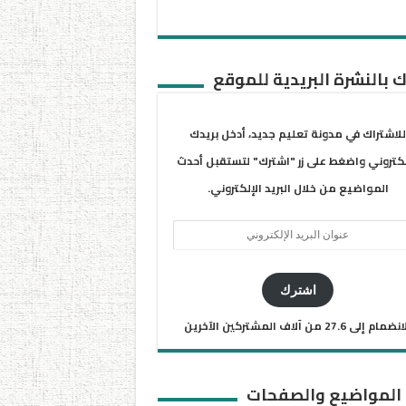
 بالنشرة البريدية للموقع
للاشتراك في مدونة تعليم جديد، أدخل بريدك
لكتروني واضغط على زر "اشترك" لتستقبل أحدث
المواضيع من خلال البريد الإلكتروني.
ان
يد
كتروني
اشترك
ضمام إلى 27.6 من آلاف المشتركين الآخرين
 المواضيع والصفحات