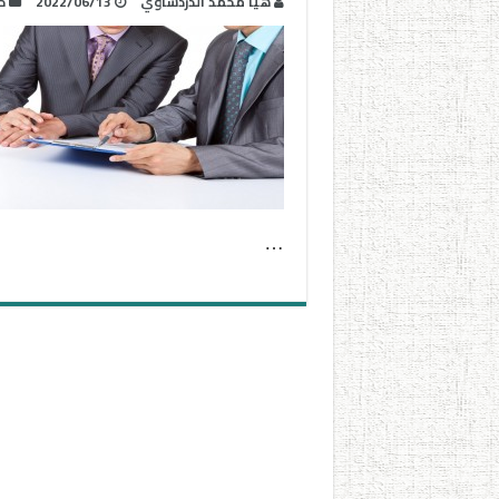
هيا محمد الدردساوي
2022/06/13
د
…