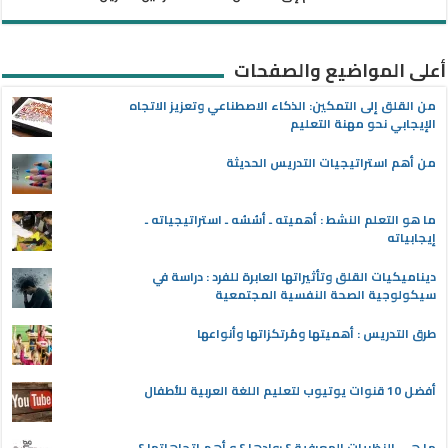
أعلى المواضيع والصفحات
من القلق إلى التمكين: الذكاء الاصطناعي وتعزيز الاتجاه
الإيجابي نحو مهنة التعليم
من أهم استراتيجيات التدريس الحديثة
ما هو التعلم النشط : أهميته ـ أسُسُه ـ استراتيجياته ـ
إيجابياته
ديناميكيات القلق وتأثيراتها العابرة للفرد : دراسة في
سيكولوجية الصحة النفسية المجتمعية
طرق التدريس : أهميتها ومُرتكزاتها وأنواعها
أفضل 10 قنوات يوتيوب لتعليم اللغة العربية للأطفال
ما هي النظريات المعرفية ؟ روادها ؟ و أهم اتجاهاتها ؟