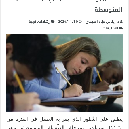
المتوسطة
د. إيناس عبّاد العيسى
2024/11/30
إرشادات
,
تربية
على
التعليقات
خصائص
وإشكاليات
النمو
في
مرحلة
الطفولة
المتوسطة
مغلقة
يطلق على التّطور الذي يمر به الطفل في الفترة من
(٦-١١) سنوات، بمرحلة الطّفولة المتوسطة، وهي