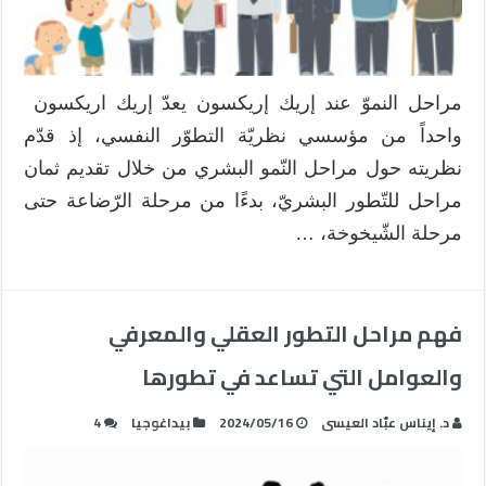
مراحل النموّ عند إريك إريكسون يعدّ إريك اريكسون
واحداً من مؤسسي نظريّة التطوّر النفسي، إذ قدّم
نظريته حول مراحل النّمو البشري من خلال تقديم ثمان
مراحل للتّطور البشريّ، بدءًا من مرحلة الرّضاعة حتى
مرحلة الشّيخوخة، …
فهم مراحل التطور العقلي والمعرفي
والعوامل التي تساعد في تطورها
د. إيناس عبّاد العيسى
2024/05/16
بيداغوجيا
4