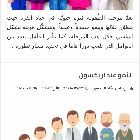
تعدّ مرحلة الطّفولة فترة حيويّة في حياة الفرد حيث
يتطوّّر خلالها وينمو جسدياً وعقلياً، وتتشكّل هويته بشكل
أساسي خلال هذه المرحلة، كما يتأثر الطّفل بعدد من
العوامل التي تلعب دوراً هاماً في تحديد مسار تطوره …
النّمو عند اريكسون
على
د. إيناس عبّاد العيسى
2024/05/25
إرشادات
التعليقات
النّمو
عند
اريكسون
مغلقة