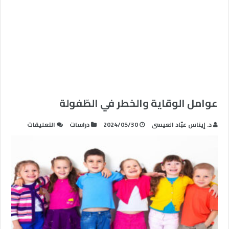
عوامل الوقاية والخطر في الطّفولة
على
د. إيناس عبّاد العيسى
2024/05/30
دراسات
التعليقات
عوامل
الوقاية
والخطر
في
الطّفولة
مغلقة