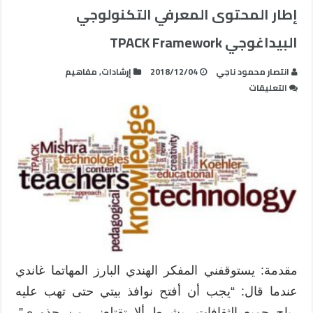
إطار المحتوى المعرفي التكنولوجي
البيداغوجي TPACK Framework
انتصار محمود ناجي
2018/12/04
إرشادات
,
مفاهيم
على
التعليقات
إطار
المحتوى
المعرفي
التكنولوجي
البيداغوجي
TPACK
Framework
مغلقة
مقدمة: يستوقفني المفكر الهندي البارز المهاتما غاندي
عندما قال: “يجب أن أفتح نوافذ بيتي حتى تهب عليه
رياح جميع الثقافات، بشرط ألا تقتلعني من جذوري”.