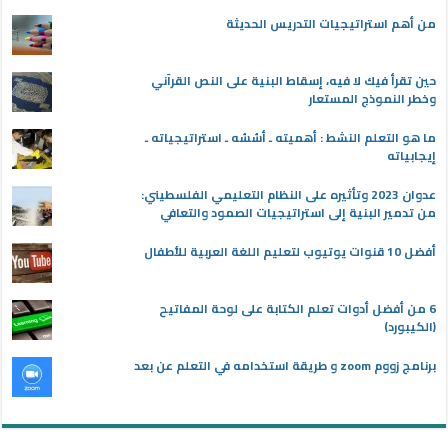
من أهم استراتيجيات التدريس الحديثة
حين تقرأ فيك لا فيه، إسقاط البنية على النص القرآني
وخطر النموذج المستعار
ما هو التعلم النشط : أهميته ـ أسُسُه ـ استراتيجياته ـ
إيجابياته
عدوان 2023 وتأثيره على النظام التعليمي الفلسطيني:
من تدمير البنية إلى استراتيجيات الصمود والتعافي
أفضل 10 قنوات يوتيوب لتعليم اللغة العربية للأطفال
6 من أفضل أدوات تعلم الكتابة على لوحة المفاتيح
(الكيبورد)
برنامج زووم zoom و طريقة استخدامه في التعلم عن بعد