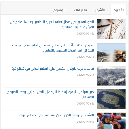
الأخيرة
الأشهر
تعليقات
الوسوم
النحو النفسي في مجال تعليم العربية للناطقين بغيرها نماذج من
القرآن والعربية المعاصرة
2026/08/01
عدوان 2023 وتأثيره على النظام التعليمي الفلسطيني: من تدمير
البنية إلى استراتيجيات الصمود والتعافي
2026/07/26
تداعيات حرب طوفان الأقصى على التعليم العالي في قطاع غزة
2026/07/25
حين تقرأ فيك لا فيه، إسقاط البنية على النص القرآني وخطر النموذج
المستعار
2026/07/24
الاشتقاق ووحدة الكون: من بنية اللسان إلى منطق التوحيد
2026/07/18