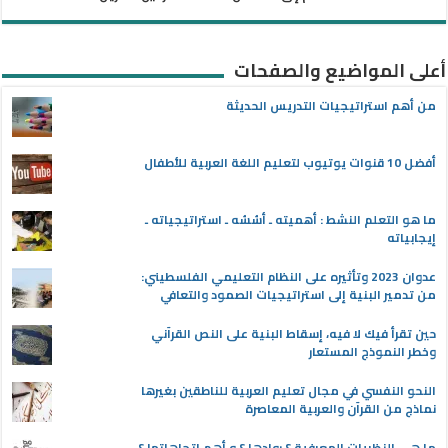
أعلى المواضيع والصفحات
من أهم استراتيجيات التدريس الحديثة
أفضل 10 قنوات يوتيوب لتعليم اللغة العربية للأطفال
ما هو التعلم النشط : أهميته ـ أسُسُه ـ استراتيجياته ـ
إيجابياته
عدوان 2023 وتأثيره على النظام التعليمي الفلسطيني:
من تدمير البنية إلى استراتيجيات الصمود والتعافي
حين تقرأ فيك لا فيه، إسقاط البنية على النص القرآني
وخطر النموذج المستعار
النحو النفسي في مجال تعليم العربية للناطقين بغيرها
نماذج من القرآن والعربية المعاصرة
ما هي النظريات المعرفية ؟ روادها ؟ و أهم اتجاهاتها ؟