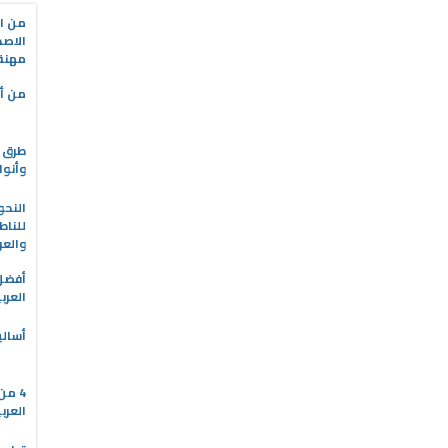
من ال
الاصط
مهنة 
من أه
طرق ا
وأنوا
النحو
للناط
والعر
العرب
أسالي
4 م
العرب