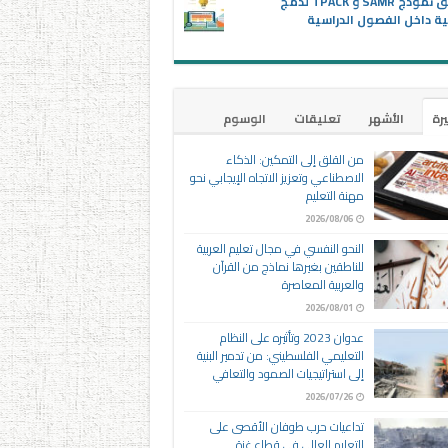
تطبيق نموذج SAMR و TPACK لدمج
ية داخل الفصول الدراسية
يرة
الأشهر
تعليقات
الوسوم
من القلق إلى التمكين: الذكاء
الاصطناعي وتعزيز الاتجاه الإيجابي نحو
مهنة التعليم
2026/08/06
النحو النفسي في مجال تعليم العربية
للناطقين بغيرها نماذج من القرآن
والعربية المعاصرة
2026/08/01
عدوان 2023 وتأثيره على النظام
التعليمي الفلسطيني: من تدمير البنية
إلى استراتيجيات الصمود والتعافي
2026/07/26
تداعيات حرب طوفان الأقصى على
التعليم العالي في قطاع غزة