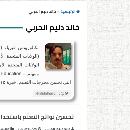
الرئيسية
»
خالد دليم الحربي
خالد دليم الحربي
بكالوريوس فيزياء (ا
التي تحسن مخرجات التعليم، خبرة ١٥ عاماً في مجال التعليم - المملكة العربية السعودية
@khalidalharbi_d
تحسين نواتج التعلّم باستخدام إطار  Relevance
خالد دليم الحربي
2020/10/29
مفاهي