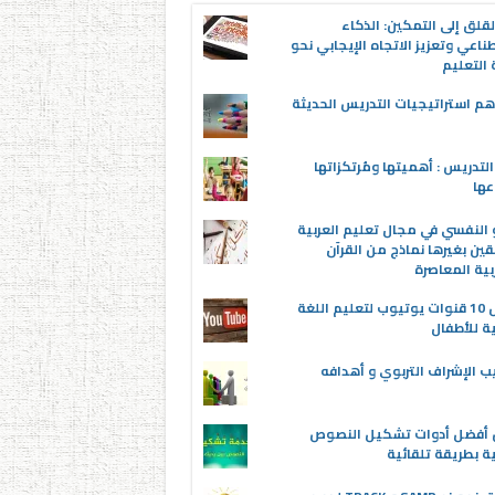
قلق إلى التمكين: الذكاء
ناعي وتعزيز الاتجاه الإيجابي نحو
التعليم
م استراتيجيات التدريس الحديثة
لتدريس : أهميتها ومُرتكزاتها
عها
 النفسي في مجال تعليم العربية
قين بغيرها نماذج من القرآن
بية المعاصرة
أفضل 10 قنوات يوتيوب لتعليم اللغة
ية للأطفال
ب الإشراف التربوي و أهدافه
ن أفضل أدوات تشكيل النصوص
ية بطريقة تلقائية