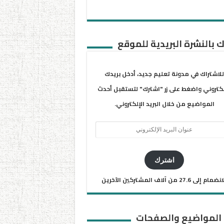
 بالنشرة البريدية للموقع
للاشتراك في مدونة تعليم جديد، أدخل بريدك
لكتروني واضغط على زر "اشترك" لتستقبل أحدث
المواضيع من خلال البريد الإلكتروني.
ان
يد
كتروني
اشترك
ضمام إلى 27.6 من آلاف المشتركين الآخرين
 المواضيع والصفحات