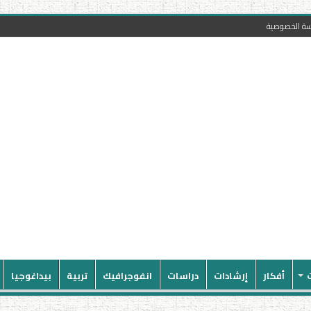
سة الخصوصية
أفكار
إرشادات
دراسات
انفوجرافيك
تربية
بيداغوجيا