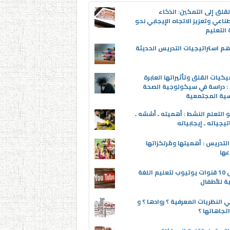
قلق إلى التمكين: الذكاء
ناعي وتعزيز الاتجاه الإيجابي نحو
التعليم
م استراتيجيات التدريس الحديثة
يكيات القلق وتأثيراتها العابرة
 : دراسة في سيكولوجية الصحة
سية المجتمعية
 التعلم النشط : أهميته ـ أسُسُه ـ
تيجياته ـ إيجابياته
لتدريس : أهميتها ومُرتكزاتها
عها
أفضل 10 قنوات يوتيوب لتعليم اللغة
ية للأطفال
 النظريات المعرفية ؟ روادها ؟ و
تجاهاتها ؟