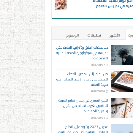
اقع توفر تقنية المحاكاة
علية في تدريس العلوم
يرة
الأشهر
تعليقات
الوسوم
ديناميكيات القلق وتأثيراتها العابرة للفرد
: دراسة في سيكولوجية الصحة النفسية
المجتمعية
2026/08/07
من القلق إلى التمكين: الذكاء
الاصطناعي وتعزيز الاتجاه الإيجابي نحو
مهنة التعليم
2026/08/06
النحو النفسي في مجال تعليم العربية
للناطقين بغيرها نماذج من القرآن
والعربية المعاصرة
2026/08/01
عدوان 2023 وتأثيره على النظام
التعليمي الفلسطيني: من تدمير البنية