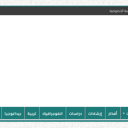
سة الخصوصية
أفكار
إرشادات
دراسات
انفوجرافيك
تربية
بيداغوجيا