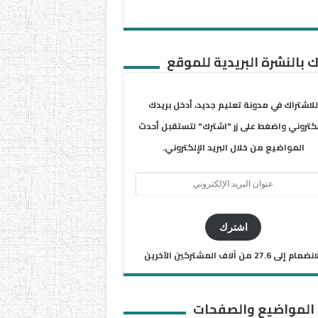
 بالنشرة البريدية للموقع
للاشتراك في مدونة تعليم جديد، أدخل بريدك
لكتروني واضغط على زر "اشترك" لتستقبل أحدث
المواضيع من خلال البريد الإلكتروني.
ان
يد
كتروني
اشترك
ضمام إلى 27.6 من آلاف المشتركين الآخرين
 المواضيع والصفحات