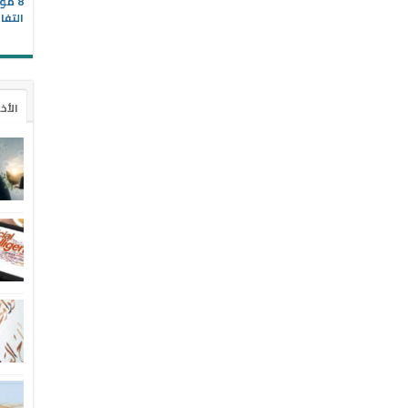
8 مو
التفا
الأخ