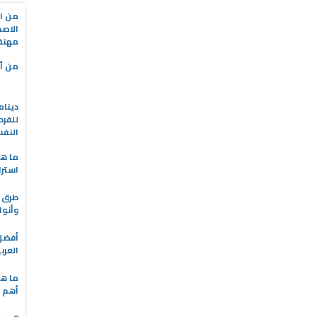
من ال
الاصط
مهنة 
من أه
دينام
للفرد
النف
ما هو
استرا
طرق ا
وأنوا
العرب
ما هي
أهم ا