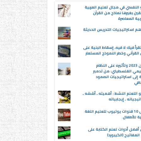
 النفسي في مجال تعليم العربية
قين بغيرها نماذج من القرآن
بية المعاصرة
م استراتيجيات التدريس الحديثة
قرأ فيك لا فيه، إسقاط البنية على
القرآني وخطر النموذج المستعار
عدوان 2023 وتأثيره على النظام
يمي الفلسطيني: من تدمير
ة إلى استراتيجيات الصمود
افي
 التعلم النشط : أهميته ـ أسُسُه ـ
تيجياته ـ إيجابياته
أفضل 10 قنوات يوتيوب لتعليم اللغة
ية للأطفال
 أفضل أدوات تعلم الكتابة على
المفاتيح (الكيبورد)