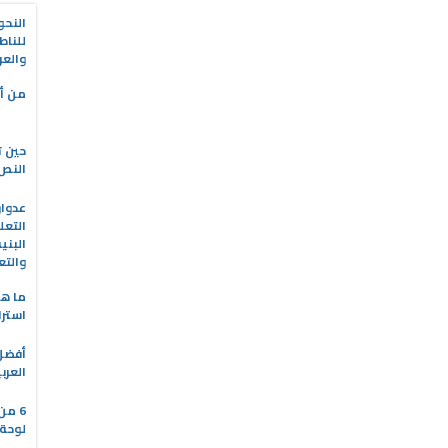
النحو
للناط
والعر
من أه
حين ت
النص 
التعل
البني
والتع
ما هو
استرا
العرب
6 من
لوحة 