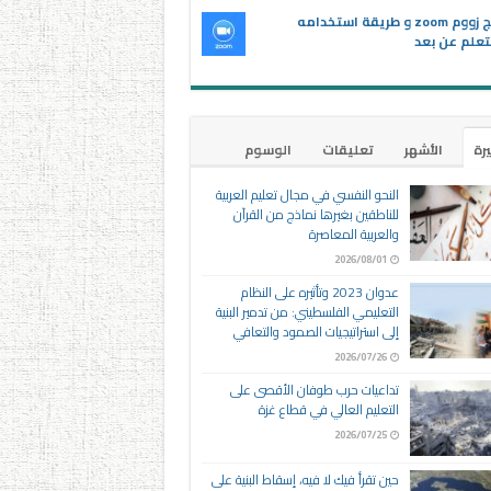
برنامج زووم zoom و طريقة استخدامه
تعلم عن بعد
يرة
الأشهر
تعليقات
الوسوم
النحو النفسي في مجال تعليم العربية
للناطقين بغيرها نماذج من القرآن
والعربية المعاصرة
2026/08/01
عدوان 2023 وتأثيره على النظام
التعليمي الفلسطيني: من تدمير البنية
إلى استراتيجيات الصمود والتعافي
2026/07/26
تداعيات حرب طوفان الأقصى على
التعليم العالي في قطاع غزة
2026/07/25
حين تقرأ فيك لا فيه، إسقاط البنية على