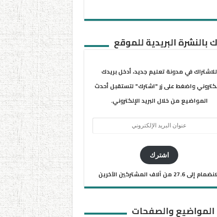
 بالنشرة البريدية للموقع
للاشتراك في مدونة تعليم جديد، أدخل بريدك
لكتروني واضغط على زر "اشترك" لتستقبل أحدث
المواضيع من خلال البريد الإلكتروني.
ان
يد
كتروني
اشترك
ضمام إلى 27.6 من آلاف المشتركين الآخرين
 المواضيع والصفحات