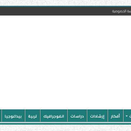
سة الخصوصية
أفكار
إرشادات
دراسات
انفوجرافيك
تربية
بيداغوجيا