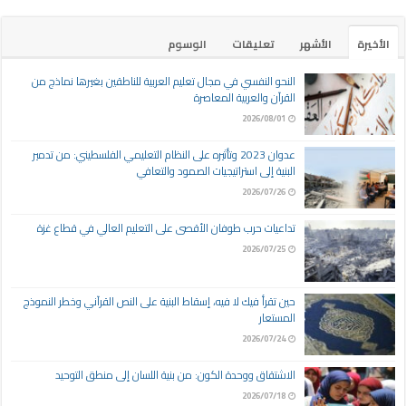
الأخيرة
الأشهر
تعليقات
الوسوم
النحو النفسي في مجال تعليم العربية للناطقين بغيرها نماذج من
القرآن والعربية المعاصرة
2026/08/01
عدوان 2023 وتأثيره على النظام التعليمي الفلسطيني: من تدمير
البنية إلى استراتيجيات الصمود والتعافي
2026/07/26
تداعيات حرب طوفان الأقصى على التعليم العالي في قطاع غزة
2026/07/25
حين تقرأ فيك لا فيه، إسقاط البنية على النص القرآني وخطر النموذج
المستعار
2026/07/24
الاشتقاق ووحدة الكون: من بنية اللسان إلى منطق التوحيد
2026/07/18