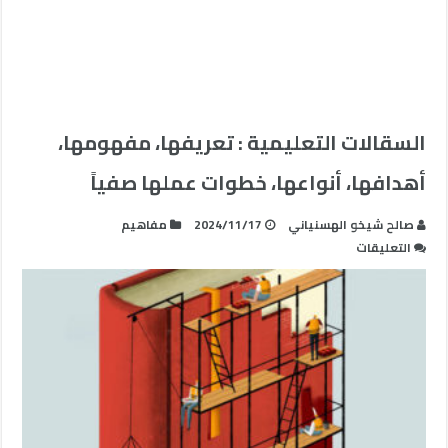
السقالات التعليمية : تعريفها، مفهومها،
أهدافها، أنواعها، خطوات عملها صفياً
صالح شيخو الهسنياني
2024/11/17
مفاهيم
على
التعليقات
السقالات
التعليمية
:
تعريفها،
مفهومها،
أهدافها،
أنواعها،
خطوات