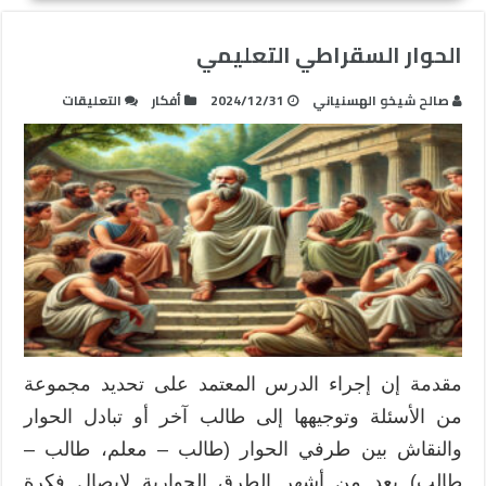
الحوار السقراطي التعليمي
على
صالح شيخو الهسنياني
2024/12/31
أفكار
التعليقات
الحوار
السقراطي
التعليمي
مغلقة
مقدمة إن إجراء الدرس المعتمد على تحديد مجموعة
من الأسئلة وتوجيهها إلى طالب آخر أو تبادل الحوار
والنقاش بين طرفي الحوار (طالب – معلم، طالب –
طالب) يعد من أشهر الطرق الحوارية لإيصال فكرة