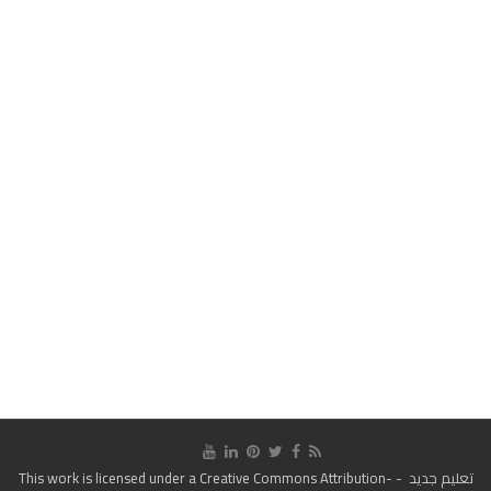
تعليم جديد
- This work is licensed under a
Creative Commons Attribution-