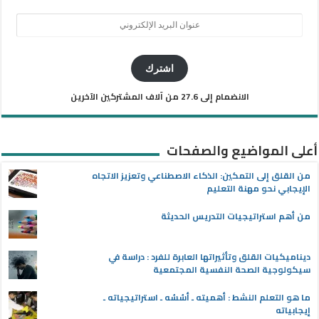
عنوان
البريد
الإلكتروني
اشترك
الانضمام إلى 27.6 من آلاف المشتركين الآخرين
أعلى المواضيع والصفحات
من القلق إلى التمكين: الذكاء الاصطناعي وتعزيز الاتجاه
الإيجابي نحو مهنة التعليم
من أهم استراتيجيات التدريس الحديثة
ديناميكيات القلق وتأثيراتها العابرة للفرد : دراسة في
سيكولوجية الصحة النفسية المجتمعية
ما هو التعلم النشط : أهميته ـ أسُسُه ـ استراتيجياته ـ
إيجابياته