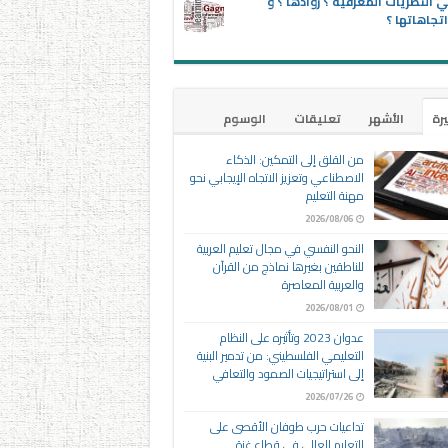
 النظريات المعرفية ؟ روادها ؟ و
تجاهاتها ؟
يرة
الأشهر
تعليقات
الوسوم
من القلق إلى التمكين: الذكاء
الاصطناعي وتعزيز الاتجاه الإيجابي نحو
مهنة التعليم
2026/08/06
النحو النفسي في مجال تعليم العربية
للناطقين بغيرها نماذج من القرآن
والعربية المعاصرة
2026/08/01
عدوان 2023 وتأثيره على النظام
التعليمي الفلسطيني: من تدمير البنية
إلى استراتيجيات الصمود والتعافي
2026/07/26
تداعيات حرب طوفان الأقصى على
التعليم العالي في قطاع غزة