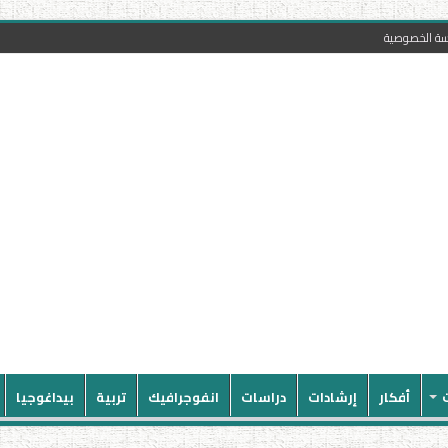
سة الخصوصية
أفكار
إرشادات
دراسات
انفوجرافيك
تربية
بيداغوجيا