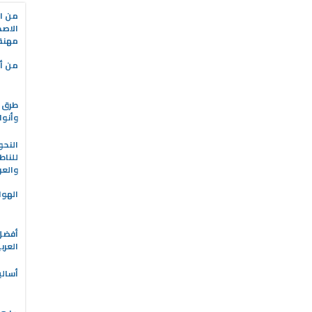
من ال
الاصط
مهنة 
من أه
طرق ا
وأنوا
النحو
للناط
والعر
الهوا
العرب
أسالي