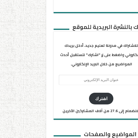
 بالنشرة البريدية للموقع
للاشتراك في مدونة تعليم جديد، أدخل بريدك
لكتروني واضغط على زر "اشترك" لتستقبل أحدث
المواضيع من خلال البريد الإلكتروني.
ان
يد
كتروني
اشترك
ضمام إلى 27.6 من آلاف المشتركين الآخرين
 المواضيع والصفحات