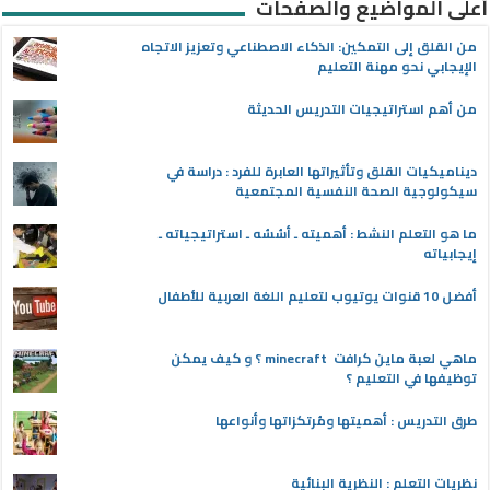
أعلى المواضيع والصفحات
من القلق إلى التمكين: الذكاء الاصطناعي وتعزيز الاتجاه
الإيجابي نحو مهنة التعليم
من أهم استراتيجيات التدريس الحديثة
ديناميكيات القلق وتأثيراتها العابرة للفرد : دراسة في
سيكولوجية الصحة النفسية المجتمعية
ما هو التعلم النشط : أهميته ـ أسُسُه ـ استراتيجياته ـ
إيجابياته
أفضل 10 قنوات يوتيوب لتعليم اللغة العربية للأطفال
ماهي لعبة ماين كرافت minecraft ؟ و كيف يمكن
توظيفها في التعليم ؟
طرق التدريس : أهميتها ومُرتكزاتها وأنواعها
نظريات التعلم : النظرية البنائية