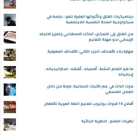
ديناميكيات القلق وتأثيراتها العابرة للفرد : دراسة في
سيكولوجية الصحة النفسية المجتمعية
من القلق إلى التمكين: الذكاء الاصطناعي وتعزيز الاتجاه
الإيجابي نحو مهنة التعليم
مهارة بناء الأهداف، الجزء الثاني: الأهداف المعرفية
ما هو التعلم النشط : أهميته ـ أسُسُه ـ استراتيجياته ـ
إيجابياته
موت الذات في عصر الآليات الدماغية: صرخة من داخل
الفصل الفلسفي
أفضل 10 قنوات يوتيوب لتعليم اللغة العربية للأطفال
نظريات التعلم : النظرية البنائية