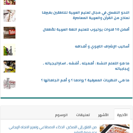
النحو النفسي في مجال تعليم العربية للناطقين بغيرها
نماذج من القرآن والعربية المعاصرة
أفضل 10 قنوات يوتيوب لتعليم اللغة العربية للأطفال
أساليب الإشراف التربوي و أهدافه
ما هو التعلم النشط : أهميته ـ أسُسُه ـ استراتيجياته ـ
إيجابياته
ما هي النظريات المعرفية ؟ روادها ؟ و أهم اتجاهاتها ؟
الأخيرة
الأشهر
تعليقات
الوسوم
من القلق إلى التمكين: الذكاء الاصطناعي وتعزيز الاتجاه الإيجابي
نحو مهنة التعليم