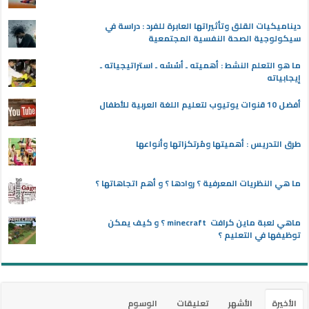
ديناميكيات القلق وتأثيراتها العابرة للفرد : دراسة في
سيكولوجية الصحة النفسية المجتمعية
ما هو التعلم النشط : أهميته ـ أسُسُه ـ استراتيجياته ـ
إيجابياته
أفضل 10 قنوات يوتيوب لتعليم اللغة العربية للأطفال
طرق التدريس : أهميتها ومُرتكزاتها وأنواعها
ما هي النظريات المعرفية ؟ روادها ؟ و أهم اتجاهاتها ؟
ماهي لعبة ماين كرافت minecraft ؟ و كيف يمكن
توظيفها في التعليم ؟
الأخيرة
الأشهر
تعليقات
الوسوم