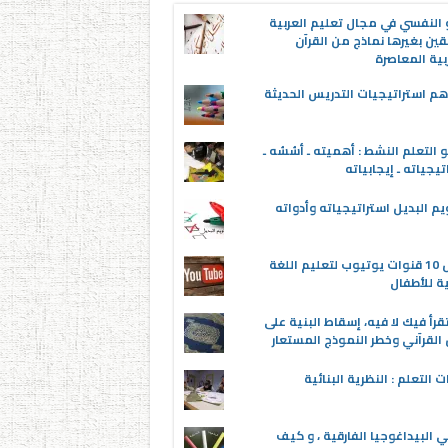
 النفسي في مجال تعليم العربية
قين بغيرها نماذج من القرآن
بية المعاصرة
م استراتيجيات التدريس الحديثة
 التعلم النشط : أهميته ـ أسُسُه ـ
تيجياته ـ إيجابياته
يم البديل استراتيجياته وأدواته
أفضل 10 قنوات يوتيوب لتعليم اللغة
ية للأطفال
قرأ فيك لا فيه، إسقاط البنية على
القرآني وخطر النموذج المستعار
ت التعلم : النظرية البنائية
 البيداغوجيا الفارقية ، و كيف