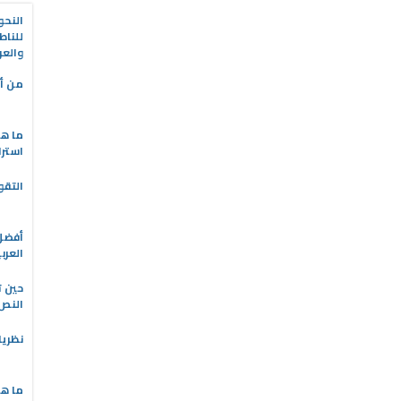
النحو
للناط
والعر
من أه
ما هو
استرا
التقو
العرب
حين ت
النص 
نظريا
ما هي