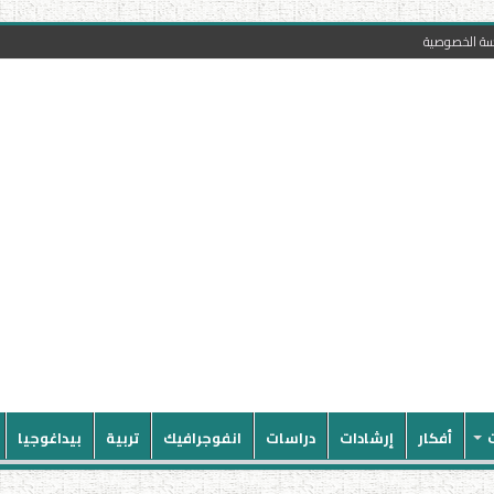
سة الخصوصية
أفكار
إرشادات
دراسات
انفوجرافيك
تربية
بيداغوجيا