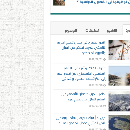
توظيفها في الفصول الدراسية ؟
يرة
الأشهر
تعليقات
الوسوم
النحو النفسي في مجال تعليم العربية
للناطقين بغيرها نماذج من القرآن
والعربية المعاصرة
2026/08/01
عدوان 2023 وتأثيره على النظام
التعليمي الفلسطيني: من تدمير البنية
إلى استراتيجيات الصمود والتعافي
2026/07/26
تداعيات حرب طوفان الأقصى على
التعليم العالي في قطاع غزة
2026/07/25
حين تقرأ فيك لا فيه، إسقاط البنية على
النص القرآني وخطر النموذج المستعار
2026/07/24