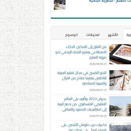
ت التعلم : النظرية البنائية
يرة
الأشهر
تعليقات
الوسوم
من القلق إلى التمكين: الذكاء
الاصطناعي وتعزيز الاتجاه الإيجابي نحو
مهنة التعليم
2026/08/06
النحو النفسي في مجال تعليم العربية
للناطقين بغيرها نماذج من القرآن
والعربية المعاصرة
2026/08/01
عدوان 2023 وتأثيره على النظام
التعليمي الفلسطيني: من تدمير البنية
إلى استراتيجيات الصمود والتعافي
2026/07/26
تداعيات حرب طوفان الأقصى على
التعليم العالي في قطاع غزة