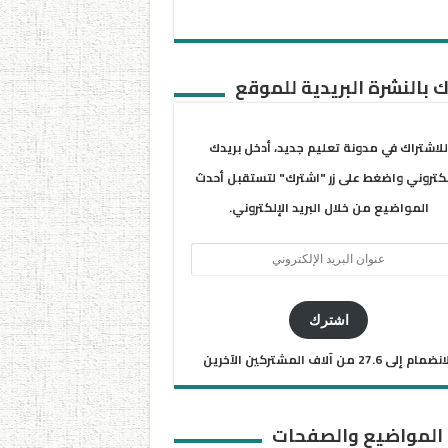
 بالنشرة البريدية للموقع
للاشتراك في مدونة تعليم جديد، أدخل بريدك
لكتروني واضغط على زر "اشترك" لتستقبل أحدث
المواضيع من خلال البريد الإلكتروني.
ان
يد
كتروني
اشترك
ضمام إلى 27.6 من آلاف المشتركين الآخرين
 المواضيع والصفحات