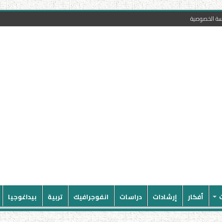
سة الخصوصية
أفكار
إرشادات
دراسات
انفوجرافيك
تربية
بيداغوجيا