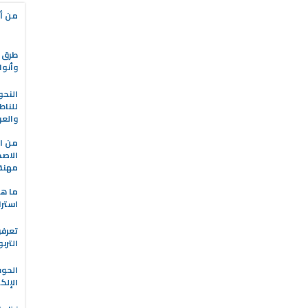
من أه
طرق ا
وأنوا
النحو
للناط
والعر
من ال
الاصط
مهنة 
ما هو
استرا
تعرفو
الترب
الحو
الإلك