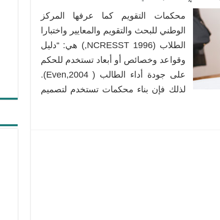
كل
محكمات التقويم كما عرفها المركز
ما
ينبغي
الوطني للبحث والتقويم والمعايير واختبارا
معرفته
الطلاب (1996 NCRESST,) هي: “دليل
عن
وقواعد وخصائص أو أبعاد تستخدم للحكم
صيغ
على جودة أداء الطالب ( Even,2004).
محكمات
التقويم
لذلك فإن بناء محكمات تستخدم لتصميم
مغلقة