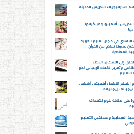
م استراتيجيات التدريس الحديثة
لتدريس : أهميتها ومُرتكزاتها
عها
 النفسي في مجال تعليم العربية
قين بغيرها نماذج من القرآن
بية المعاصرة
قلق إلى التمكين: الذكاء
ناعي وتعزيز الاتجاه الإيجابي نحو
التعليم
 التعلم النشط : أهميته ـ أسُسُه ـ
تيجياته ـ إيجابياته
ا على صنافة بلوم للأهداف
وية
سبة السحابية ومستقبل التعليم
تروني