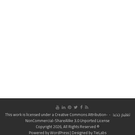
تعليم جديد
- This work is licensed under a
Creative Commons Attribution-
NonCommercial-ShareAlike 3.0 Unported License
© Copyright 2026, All Rights Reserved
Powered by
WordPress
| Designed by
TieLabs