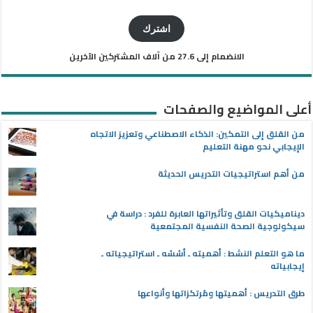
البريد
الإلكتروني
اشترك
الانضمام إلى 27.6 من آلاف المشتركين الآخرين
أعلى المواضيع والصفحات
من القلق إلى التمكين: الذكاء الاصطناعي وتعزيز الاتجاه
الإيجابي نحو مهنة التعليم
من أهم استراتيجيات التدريس الحديثة
ديناميكيات القلق وتأثيراتها العابرة للفرد : دراسة في
سيكولوجية الصحة النفسية المجتمعية
ما هو التعلم النشط : أهميته ـ أسُسُه ـ استراتيجياته ـ
إيجابياته
طرق التدريس : أهميتها ومُرتكزاتها وأنواعها