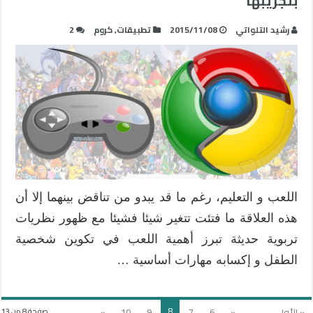
بتجريبها
رشيد التلواتي
2015/11/08
تطبيقات
,
كروم
2
اللعب و التعليم، رغم ما قد يبدو من تناقض بينهما إلا أن
هذه العلاقة ما فتئت تتغير شيئا فشيئا مع ظهور نظريات
تربوية حديثة تبرز أهمية اللعب في تكوين شخصية
الطفل و إكسابه مهارات أساسية …
8
« الأولى
...
«
6
7
9
10
»
...
صفحة 8 من 13