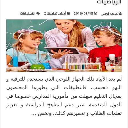
الرياضيات
على
نجيب زوحى
2016/01/15
أيباد
,
تطبيقات
التعليقات
60
تطبيق
ايباد
خاص
بالعلوم
و
الفنون
و
الرياضيات
مغلقة
لم يعد الأيباد ذلك الجهاز اللوحي الذي يستخدم للترفيه و
اللهو فحسب، فالتطبيقات التي يطورها المختصون
بمجال التعليم سهلت من مأمورية المدارس خصوصا في
الدول المتقدمة، عبر دعم المناهج الدراسية و تعزيز
تعلمات الطلاب و تحفيزهم كذلك، ونخص …