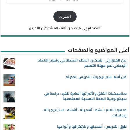
البريد
الإلكتروني
اشترك
الانضمام إلى 27.6 من آلاف المشتركين الآخرين
أعلى المواضيع والصفحات
من القلق إلى التمكين: الذكاء الاصطناعي وتعزيز الاتجاه
الإيجابي نحو مهنة التعليم
من أهم استراتيجيات التدريس الحديثة
ديناميكيات القلق وتأثيراتها العابرة للفرد : دراسة في
سيكولوجية الصحة النفسية المجتمعية
ما هو التعلم النشط : أهميته ـ أسُسُه ـ استراتيجياته ـ
إيجابياته
طرق التدريس : أهميتها ومُرتكزاتها وأنواعها