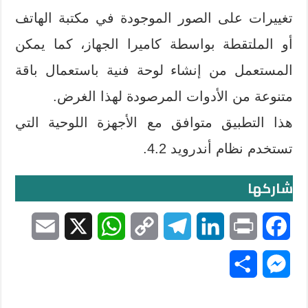
تغييرات على الصور الموجودة في مكتبة الهاتف
أو الملتقطة بواسطة كاميرا الجهاز، كما يمكن
المستعمل من إنشاء لوحة فنية باستعمال باقة
متنوعة من الأدوات المرصودة لهذا الغرض.
هذا التطبيق متوافق مع الأجهزة اللوحية التي
تستخدم نظام أندرويد 4.2.
شاركها
E
X
W
C
T
L
P
F
m
h
o
e
i
r
a
S
M
a
a
p
l
n
i
c
h
e