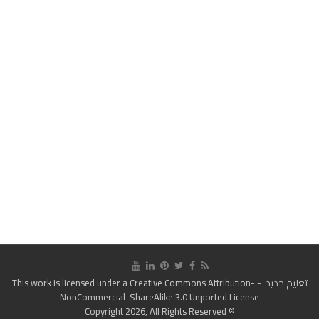
تعليم جديد
- This work is licensed under a
Creative Commons Attribution-
NonCommercial-ShareAlike 3.0 Unported License
© Copyright 2026, All Rights Reserved