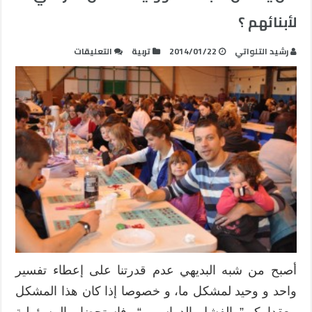
لأبنائهم ؟
على
رشيد التلواتي
2014/01/22
تربية
التعليقات
هل
يتحمل
الآباء
مسؤولية
الفشل
الدراسي
لأبنائهم
؟
مغلقة
أصبح من شبه البديهي عدم قدرتنا على إعطاء تفسير
واحد و وحيد لمشكل ما، و خصوصا إذا كان هذا المشكل
معقدا كـ ” الفشل الدراسي “. فاستحضار المسؤولية