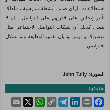
استطلاعات الرأي ضمن أنشطة مدرسية ، فلذلك
تأثير إيجابي على قدرتهم على التواصل . ثم لا
ننسى كذلك أن شبكات التواصل الاجتماعي مثل
فيسبوك
و
تويتر
تؤديان نفس الوظيفة ولو بشكل
افتراضي.
الصورة: John Tully
شاركها
E
X
W
C
T
L
P
F