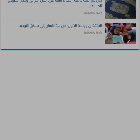
حين تقرأ فيك لا فيه، إسقاط البنية على النص القرآني وخطر النموذج
المستعار
2026/07/24
الاشتقاق ووحدة الكون: من بنية اللسان إلى منطق التوحيد
2026/07/18