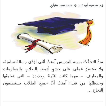
د. محمود أبو فنه
رأي
2016/04/21
منذُ التحقْتُ بمهنة التدريس آمنتُ أنّني أؤدّي رسالةً ساميةً،
ولا يقتصرُ عملي على حشوِ أدمغةِ الطلابِ بالمعلوماتِ
والمعارف – مهما كانت قيّمةً وجديدة – التي تعلمتُها
وحفظتُها من قبل! آمنتُ أنّ جميعَ الطلابِ يستطيعون
النجاحَ …