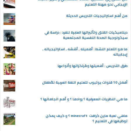
الإيجابي نحو مهنة التعليم
من أهم استراتيجيات التدريس الحديثة
ديناميكيات القلق وتأثيراتها العابرة للفرد : دراسة في
سيكولوجية الصحة النفسية المجتمعية
ما هو التعلم النشط : أهميته ـ أسُسُه ـ استراتيجياته ـ
إيجابياته
طرق التدريس : أهميتها ومُرتكزاتها وأنواعها
أفضل 10 قنوات يوتيوب لتعليم اللغة العربية للأطفال
ما هي النظريات المعرفية ؟ روادها ؟ و أهم اتجاهاتها ؟
ماهي لعبة ماين كرافت minecraft ؟ و كيف يمكن
توظيفها في التعليم ؟