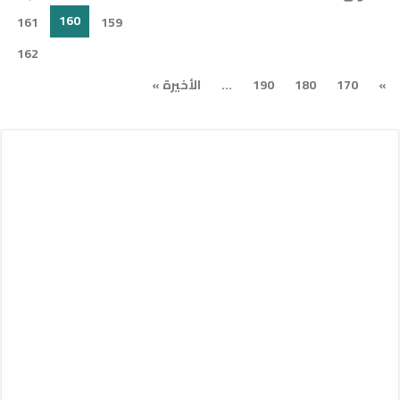
160
161
159
162
»
170
180
190
...
الأخيرة »