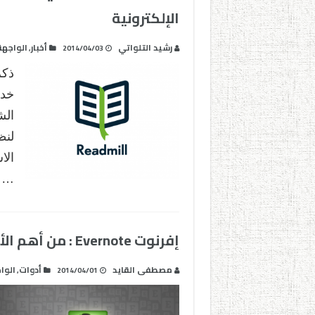
الإلكترونية
رشيد التلواتي
أخبار
الواجهة
,
2014/04/03
ذك
خد
الش
لنظ
الا
…
إفرنوت Evernote : من أهم الأدوات التقنية في التعليم
مصطفى القايد
أدوات
الوا
,
2014/04/01