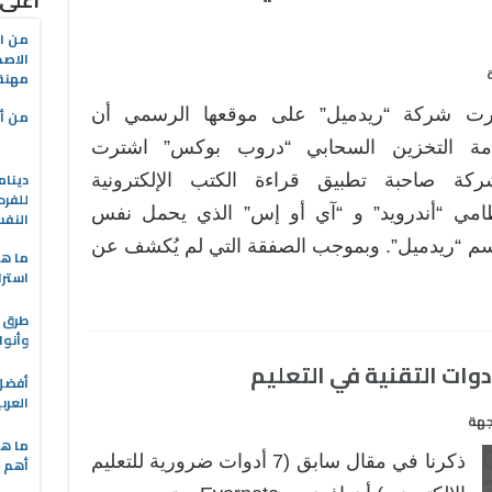
أعلى
من ال
الاصط
مهنة 
رت شركة “ريدميل” على موقعها الرسمي أن
من أه
مة التخزين السحابي “دروب بوكس” اشترت
دينام
ركة صاحبة تطبيق قراءة الكتب الإلكترونية
للفرد
امي “أندرويد” و “آي أو إس” الذي يحمل نفس
النف
سم “ريدميل”. وبموجب الصفقة التي لم يُكشف عن
ما هو
استرا
طرق ا
وأنوا
العرب
جهة
ما هي
ذكرنا في مقال سابق (7 أدوات ضرورية للتعليم
أهم ا