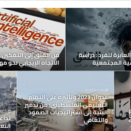
2026/08/06
لعابرة للفرد : دراسة
من القلق إلى التمكين: 
ية المجتمعية
الاتجاه الإيجابي نحو مه
2026/07/26
عدوان 2023 وتأثيره على النظام
التعليمي الفلسطيني: من تدمير
البنية إلى استراتيجيات الصمود
7/25
ج
تداع
والتعافي
التع