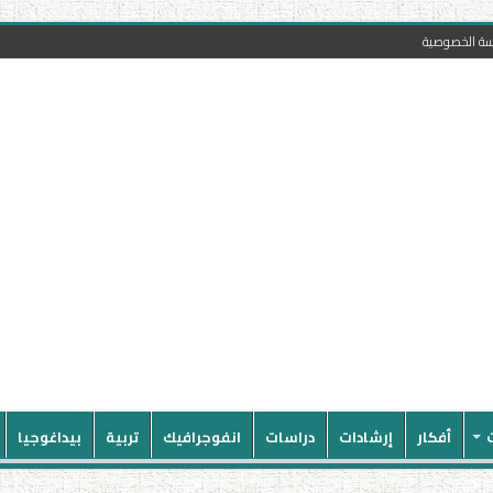
سة الخصوصية
أفكار
إرشادات
دراسات
انفوجرافيك
تربية
بيداغوجيا