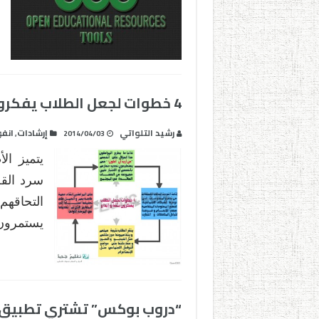
4 خطوات لجعل الطلاب يفكرون بثقة و إبداع
رشيد التلواتي
إرشادات
انف
,
2014/04/03
يتميز ال
سرد الق
التحاقهم
يستمرون