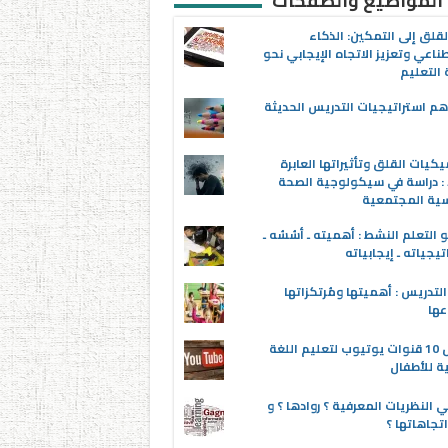
 المواضيع والصفحات
قلق إلى التمكين: الذكاء
ناعي وتعزيز الاتجاه الإيجابي نحو
التعليم
م استراتيجيات التدريس الحديثة
يكيات القلق وتأثيراتها العابرة
 : دراسة في سيكولوجية الصحة
سية المجتمعية
 التعلم النشط : أهميته ـ أسُسُه ـ
تيجياته ـ إيجابياته
لتدريس : أهميتها ومُرتكزاتها
عها
أفضل 10 قنوات يوتيوب لتعليم اللغة
ية للأطفال
 النظريات المعرفية ؟ روادها ؟ و
تجاهاتها ؟