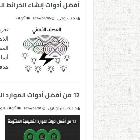
أفضل أدوات إنشاء الخرائط ال
نجيب زوحى
أدوات
2014/04/05
تعري
الذه
الم
أسال
هدفه
12 من أفضل أدوات الموارد التعليمية المفتوحة
د. الحسين اوباري
أدوات
الو
,
2014/04/04