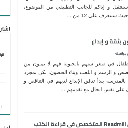
سننتقل و إياكم للجانب التطبيقي من الموضوع،
حيث سنتعرف على 12 من …
اشترك
وجرافيك
الإ
أطفال في صغر سنهم بالحيوية فهم لا يملون من
صص و الرسم و اللعب وبناء الحصون، لكن بمجرد
عنو
 بالمدرسة يبدأ تدفق الإبداع لديهم في التناقص و
البر
 على نفس الحال مع تقدمهم …
الإل
الان
“دروب بوكس” تشتري تطبيق Readmill المتخصص في قراءة الكتب