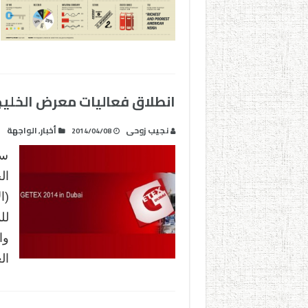
انطلاق فعاليات معرض الخليج ل
نجيب زوحى
أخبار
الواجهة
,
2014/04/08
ست
لل
وا
ال