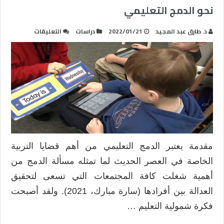
نحو الدمج التعليمي
على
د. طارق عبد المجيد
2022/01/21
دراسات
التعليقات
اتجاهات
المعلمين
وأولياء
الأمور
والطلاب
نحو
الدمج
التعليمي
مغلقة
مقدمة يعتبر الدمج التعليمي من أهم قضايا التربية
الخاصة في العصر الحديث لما تمثله مسألة الدمج من
أهمية شغلت كافة المجتمعات التي تسعى لتحقيق
العدالة بين أفرادها (سارة مبارك، 2021). ولقد أصبحت
فكرة شمولية التعليم …