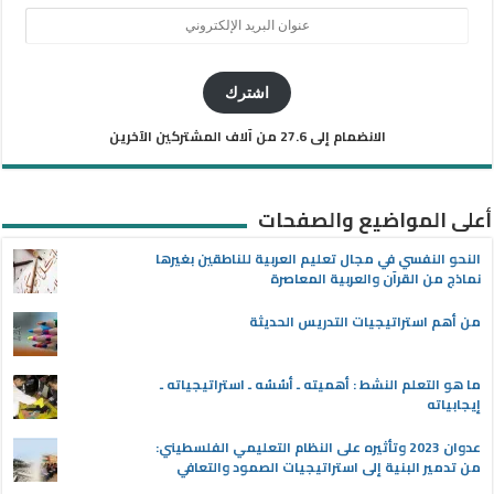
عنوان
البريد
الإلكتروني
اشترك
الانضمام إلى 27.6 من آلاف المشتركين الآخرين
أعلى المواضيع والصفحات
النحو النفسي في مجال تعليم العربية للناطقين بغيرها
نماذج من القرآن والعربية المعاصرة
من أهم استراتيجيات التدريس الحديثة
ما هو التعلم النشط : أهميته ـ أسُسُه ـ استراتيجياته ـ
إيجابياته
عدوان 2023 وتأثيره على النظام التعليمي الفلسطيني:
من تدمير البنية إلى استراتيجيات الصمود والتعافي