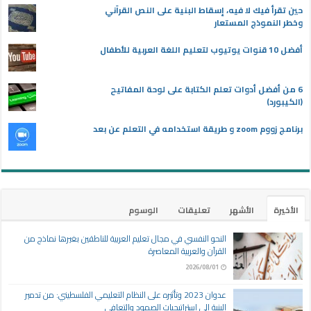
حين تقرأ فيك لا فيه، إسقاط البنية على النص القرآني
وخطر النموذج المستعار
أفضل 10 قنوات يوتيوب لتعليم اللغة العربية للأطفال
6 من أفضل أدوات تعلم الكتابة على لوحة المفاتيح
(الكيبورد)
برنامج زووم zoom و طريقة استخدامه في التعلم عن بعد
الأخيرة
الأشهر
تعليقات
الوسوم
النحو النفسي في مجال تعليم العربية للناطقين بغيرها نماذج من
القرآن والعربية المعاصرة
2026/08/01
عدوان 2023 وتأثيره على النظام التعليمي الفلسطيني: من تدمير
البنية إلى استراتيجيات الصمود والتعافي