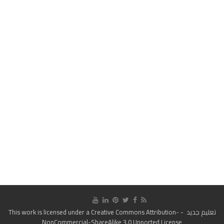
تعليم جديد
- This work is licensed under a
Creative Commons Attribution-
NonCommercial-ShareAlike 3.0 Unported License