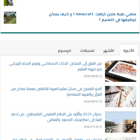
ماهي لعبة ماين كرافت minecraft ؟ و كيف يمكن
توظيفها في التعليم ؟
الأخيرة
الأشهر
تعليقات
الوسوم
من القلق إلى التمكين: الذكاء الاصطناعي وتعزيز الاتجاه الإيجابي
نحو مهنة التعليم
2026/08/06
النحو النفسي في مجال تعليم العربية للناطقين بغيرها نماذج من
القرآن والعربية المعاصرة
2026/08/01
عدوان 2023 وتأثيره على النظام التعليمي الفلسطيني: من تدمير
البنية إلى استراتيجيات الصمود والتعافي
2026/07/26
تداعيات حرب طوفان الأقصى على التعليم العالي في قطاع غزة