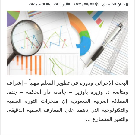
على
حنان الغامدي
2021/08/03
دراسات
التعليقات
البحث
الإجرائي
ودوره
في
تطوير
المعلم
مهنياً
مغلقة
البحث الإجرائي ودوره في تطوير المعلم مهنياً – إشراف
ومتابعة د. وزيرة باوزير – جامعة دار الحكمة – جدة،
المملكة العربية السعودية إن منجزات الثورة العلمية
والتكنولوجية التي تعتمد على المعارف العلمية الدقيقة،
والتغير المتسارع …