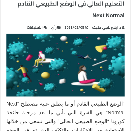
التعليم العالي في الوضع الطبيعي القادم
Next Normal
على
د. زهير ناجي خليف
2021/05/05
رأي
التعليقات
تعزيز
مشاركة
المتعلمين
في
مؤسسات
التعليم
العالي
في
الوضع
الطبيعي
القادم
“الوضع الطبيعي القادم أو ما يطلق عليه مصطلح “Next
Next
Normal” هي الفترة التي تأتي ما بعد مرحلة جائحة
Normal
مغلقة
كورونا “الوضع الطبيعي الحالي” والتي نسعى من خلالها
الاستفادة من الابتكارات والتكيّف الذي تم في الوضع