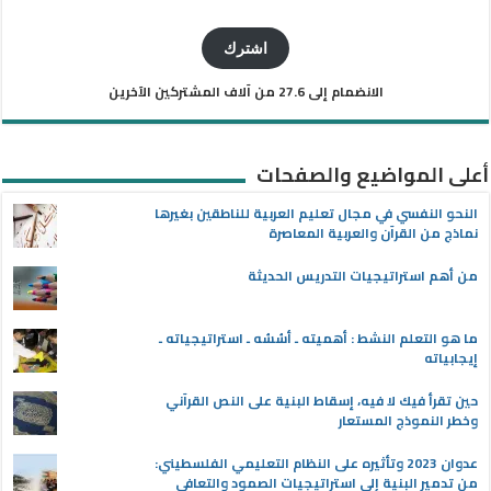
البريد
الإلكتروني
اشترك
الانضمام إلى 27.6 من آلاف المشتركين الآخرين
أعلى المواضيع والصفحات
النحو النفسي في مجال تعليم العربية للناطقين بغيرها
نماذج من القرآن والعربية المعاصرة
من أهم استراتيجيات التدريس الحديثة
ما هو التعلم النشط : أهميته ـ أسُسُه ـ استراتيجياته ـ
إيجابياته
حين تقرأ فيك لا فيه، إسقاط البنية على النص القرآني
وخطر النموذج المستعار
عدوان 2023 وتأثيره على النظام التعليمي الفلسطيني:
من تدمير البنية إلى استراتيجيات الصمود والتعافي