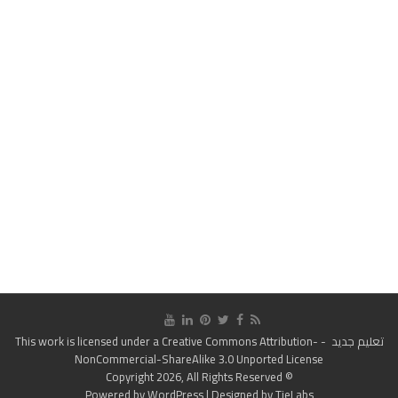
تعليم جديد
- This work is licensed under a
Creative Commons Attribution-
NonCommercial-ShareAlike 3.0 Unported License
© Copyright 2026, All Rights Reserved
Powered by
WordPress
| Designed by
TieLabs