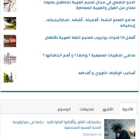
النحو النفسي في مجال تعليم العربية للناطقين بغيرها
نماذج من القرآن والعربية المعاصرة
ما هو التعلم النشط : أهميته ـ أسُسُه ـ استراتيجياته ـ
إيجابياته
أفضل 10 قنوات يوتيوب لتعليم اللغة العربية للأطفال
ما هي النظريات المعرفية ؟ روادها ؟ و أهم اتجاهاتها ؟
أساليب الإشراف التربوي و أهدافه
الأخيرة
الأشهر
تعليقات
الوسوم
ديناميكيات القلق وتأثيراتها العابرة للفرد : دراسة في سيكولوجية
الصحة النفسية المجتمعية
2026/08/07