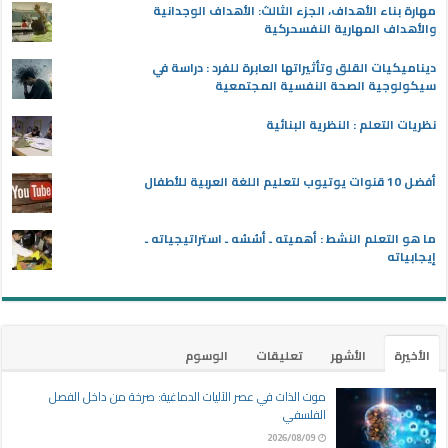
مهارة بناء الأهداف، الجزء الثالث: الأهداف الوجدانية
والأهداف المهارية النفسحركية
ديناميكيات القلق وتأثيراتها العابرة للفرد : دراسة في
سيكولوجية الصحة النفسية المجتمعية
نظريات التعلم : النظرية البنائية
أفضل 10 قنوات يوتيوب لتعليم اللغة العربية للأطفال
ما هو التعلم النشط : أهميته ـ أسُسُه ـ استراتيجياته ـ
إيجابياته
الأخيرة
الأشهر
تعليقات
الوسوم
موت الذات في عصر الآليات الدماغية: صرخة من داخل الفصل
الفلسفي
2026/08/09