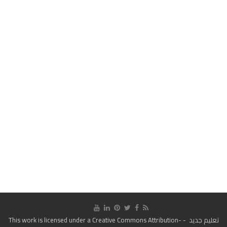
تعليم جديد
- This work is licensed under a
Creative Commons Attribution-