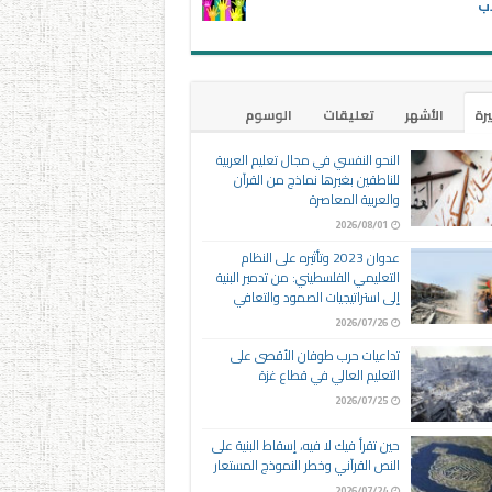
اب
يرة
الأشهر
تعليقات
الوسوم
النحو النفسي في مجال تعليم العربية
للناطقين بغيرها نماذج من القرآن
والعربية المعاصرة
2026/08/01
عدوان 2023 وتأثيره على النظام
التعليمي الفلسطيني: من تدمير البنية
إلى استراتيجيات الصمود والتعافي
2026/07/26
تداعيات حرب طوفان الأقصى على
التعليم العالي في قطاع غزة
2026/07/25
حين تقرأ فيك لا فيه، إسقاط البنية على
النص القرآني وخطر النموذج المستعار
2026/07/24