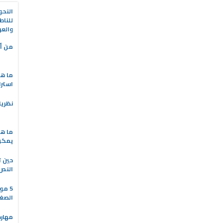
النحو
للناط
والعر
من أه
ما هو
استرا
نظريا
ما هي
يمكن 
حين ت
النص 
5 مو
الصغا
مهارة