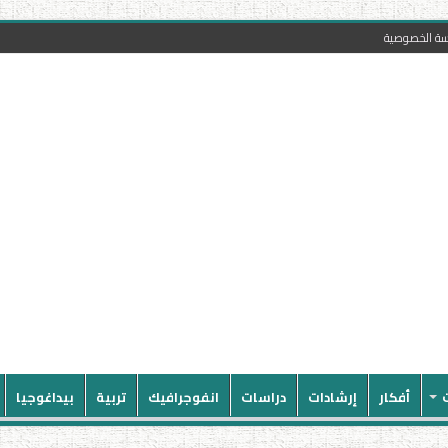
سة الخصوصية
أفكار
إرشادات
دراسات
انفوجرافيك
تربية
بيداغوجيا