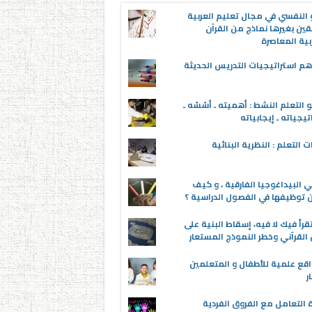
 النفسي في مجال تعليم العربية
قين بغيرها نماذج من القرآن
بية المعاصرة
م استراتيجيات التدريس الحديثة
 التعلم النشط : أهميته ـ أسُسُه ـ
تيجياته ـ إيجابياته
ت التعلم : النظرية البنائية
 البيداغوجيا الفارقية ، و كيف
توظيفها في الفصول الدراسية ؟
قرأ فيك لا فيه، إسقاط البنية على
القرآني وخطر النموذج المستعار
اقع علمية للأطفال و المتعلمين
ر
 التعامل مع الفروق الفردية