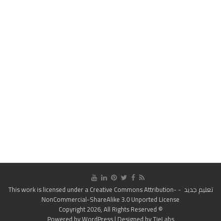
تعليم جديد
- This work is licensed under a
Creative Commons Attribution-
NonCommercial-ShareAlike 3.0 Unported License
© Copyright 2026, All Rights Reserved
Powered by
WordPress
| Designed by
TieLabs