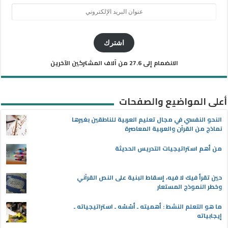
عنوان
البريد
الإلكتروني
اشترك
الانضمام إلى 27.6 من آلاف المشتركين الآخرين
أعلى المواضيع والصفحات
النحو النفسي في مجال تعليم العربية للناطقين بغيرها
نماذج من القرآن والعربية المعاصرة
من أهم استراتيجيات التدريس الحديثة
حين تقرأ فيك لا فيه، إسقاط البنية على النص القرآني
وخطر النموذج المستعار
ما هو التعلم النشط : أهميته ـ أسُسُه ـ استراتيجياته ـ
إيجابياته