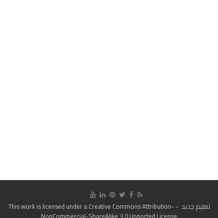
تعليم جديد
- This work is licensed under a
Creative Commons Attribution-
NonCommercial-ShareAlike 3.0 Unported License