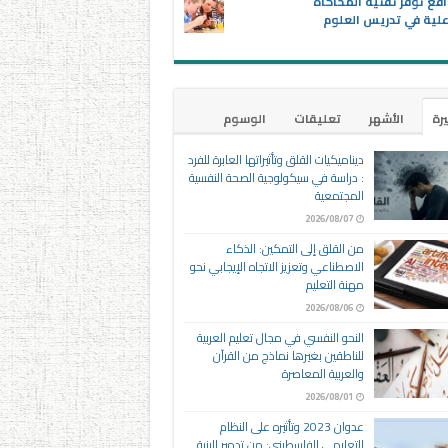
اقع توفر تقنية المحاكاة
علية في تدريس العلوم
يرة
الأشهر
تعليقات
الوسوم
ديناميكيات القلق وتأثيراتها العابرة للفرد
: دراسة في سيكولوجية الصحة النفسية
المجتمعية
2026/08/07
من القلق إلى التمكين: الذكاء
الاصطناعي وتعزيز الاتجاه الإيجابي نحو
مهنة التعليم
2026/08/06
النحو النفسي في مجال تعليم العربية
للناطقين بغيرها نماذج من القرآن
والعربية المعاصرة
2026/08/01
عدوان 2023 وتأثيره على النظام
التعليمي الفلسطيني: من تدمير البنية