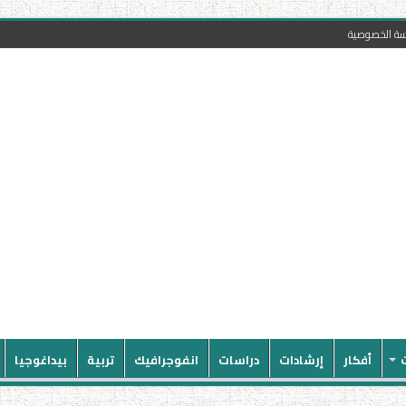
سة الخصوصية
أفكار
إرشادات
دراسات
انفوجرافيك
تربية
بيداغوجيا