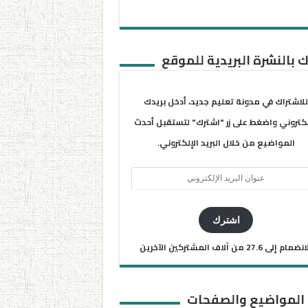
 بالنشرة البريدية للموقع
للاشتراك في مدونة تعليم جديد، أدخل بريدك
لكتروني واضغط على زر "اشترك" لتستقبل أحدث
المواضيع من خلال البريد الإلكتروني.
ان
يد
كتروني
اشترك
ضمام إلى 27.6 من آلاف المشتركين الآخرين
 المواضيع والصفحات