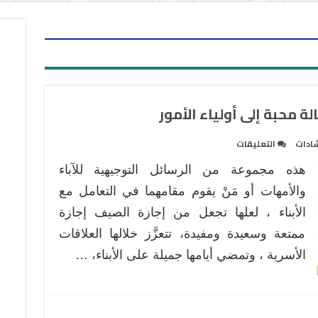
ة محبة إلى أولياء الأمور
على
شادات
التعليقات
ونحن
هذه مجموعة من الرسائل التوجيهية للآباء
في
الإجازة
والأمهات أو مَنْ يقوم مقامهما في التعامل مع
الصيفية،
الأبناء ، لعلها تجعل من إجازة الصيف إجازة
رسالة
ممتعة وسعيدة ومفيدة، تتعزَّز خلالها العلاقات
محبة
الأسرية ، وتمضي أيامها جميلة على الأبناء، …
إلى
أولياء
الأمور
مغلقة