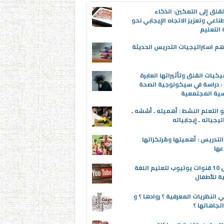
قلق إلى التمكين: الذكاء
ناعي وتعزيز الاتجاه الإيجابي نحو
التعليم
م استراتيجيات التدريس الحديثة
يكيات القلق وتأثيراتها العابرة
 : دراسة في سيكولوجية الصحة
سية المجتمعية
 التعلم النشط : أهميته ـ أسُسُه ـ
تيجياته ـ إيجابياته
لتدريس : أهميتها ومُرتكزاتها
عها
أفضل 10 قنوات يوتيوب لتعليم اللغة
ية للأطفال
 النظريات المعرفية ؟ روادها ؟ و
تجاهاتها ؟