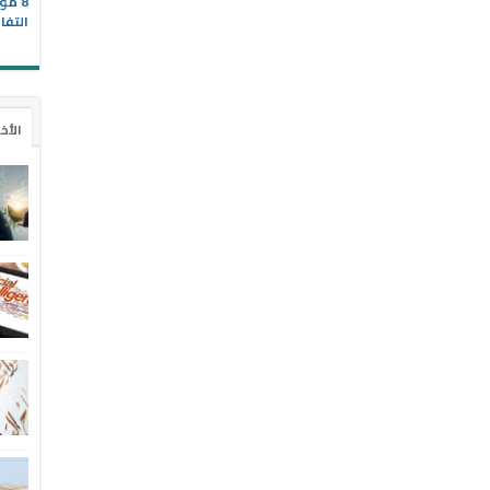
8 مو
التفا
الأخ