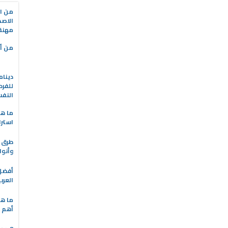
من ال
الاصط
مهنة 
من أه
دينام
للفرد
النف
ما هو
استرا
طرق ا
وأنوا
العرب
ما هي
أهم ا