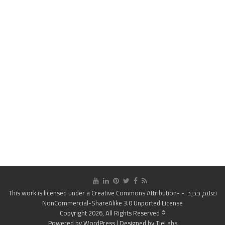
تعليم جديد
- This work is licensed under a
Creative Commons Attribution-
NonCommercial-ShareAlike 3.0 Unported License
© Copyright 2026, All Rights Reserved
Powered by
WordPress
| Designed by
TieLabs