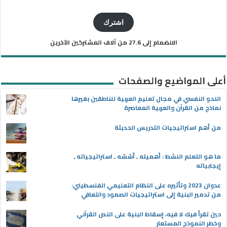
البريد
الإلكتروني
اشترك
الانضمام إلى 27.6 من آلاف المشتركين الآخرين
أعلى المواضيع والصفحات
النحو النفسي في مجال تعليم العربية للناطقين بغيرها
نماذج من القرآن والعربية المعاصرة
من أهم استراتيجيات التدريس الحديثة
ما هو التعلم النشط : أهميته ـ أسُسُه ـ استراتيجياته ـ
إيجابياته
عدوان 2023 وتأثيره على النظام التعليمي الفلسطيني:
من تدمير البنية إلى استراتيجيات الصمود والتعافي
حين تقرأ فيك لا فيه، إسقاط البنية على النص القرآني
وخطر النموذج المستعار