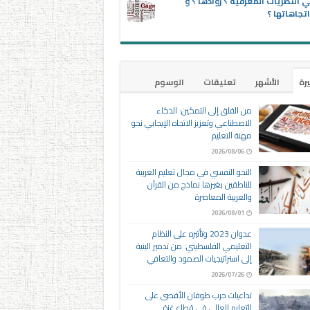
 النظريات المعرفية ؟ روادها ؟ و
تجاهاتها ؟
يرة
الأشهر
تعليقات
الوسوم
من القلق إلى التمكين: الذكاء
الاصطناعي وتعزيز الاتجاه الإيجابي نحو
مهنة التعليم
2026/08/06
النحو النفسي في مجال تعليم العربية
للناطقين بغيرها نماذج من القرآن
والعربية المعاصرة
2026/08/01
عدوان 2023 وتأثيره على النظام
التعليمي الفلسطيني: من تدمير البنية
إلى استراتيجيات الصمود والتعافي
2026/07/26
تداعيات حرب طوفان الأقصى على
التعليم العالي في قطاع غزة