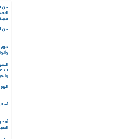
من ال
الاصط
مهنة 
من أه
طرق ا
وأنوا
النحو
للناط
والعر
الهوا
أسالي
العرب