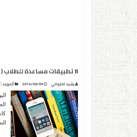
8 تطبيقات مساعدة للطلاب ( للأندرويد و الأيباد )
رشيد التلواتي
2014/09/09
أندرويد
,
أ
الي
الط
كان
الت