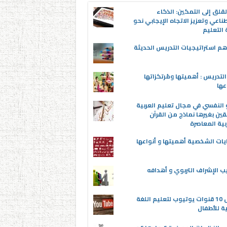
قلق إلى التمكين: الذكاء
ناعي وتعزيز الاتجاه الإيجابي نحو
التعليم
م استراتيجيات التدريس الحديثة
لتدريس : أهميتها ومُرتكزاتها
عها
 النفسي في مجال تعليم العربية
قين بغيرها نماذج من القرآن
بية المعاصرة
يات الشخصية أهميتها و أنواعها
ب الإشراف التربوي و أهدافه
أفضل 10 قنوات يوتيوب لتعليم اللغة
ية للأطفال