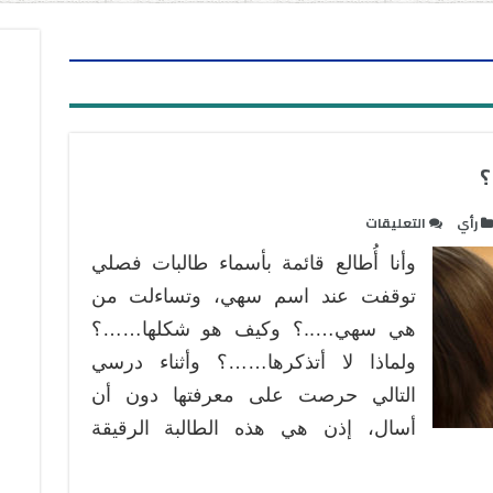
؟
على
رأي
التعليقات
ماذا
وأنا أُطالع قائمة بأسماء طالبات فصلي
أريد
من
توقفت عند اسم سهي، وتساءلت من
طالبتي
هي سهي…..؟ وكيف هو شكلها……؟
أن
ولماذا لا أتذكرها……؟ وأثناء درسي
تعرف
التالي حرصت على معرفتها دون أن
؟
مغلقة
أسال، إذن هي هذه الطالبة الرقيقة