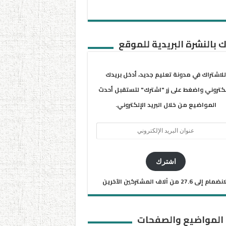
 بالنشرة البريدية للموقع
للاشتراك في مدونة تعليم جديد، أدخل بريدك
لكتروني واضغط على زر "اشترك" لتستقبل أحدث
المواضيع من خلال البريد الإلكتروني.
ان
يد
كتروني
اشترك
ضمام إلى 27.6 من آلاف المشتركين الآخرين
 المواضيع والصفحات