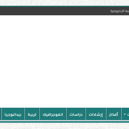
سة الخصوصية
أفكار
إرشادات
دراسات
انفوجرافيك
تربية
بيداغوجيا