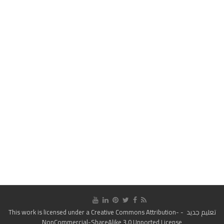
تعليم جديد
- This work is licensed under a
Creative Commons Attribution-
NonCommercial-ShareAlike 3.0 Unported License