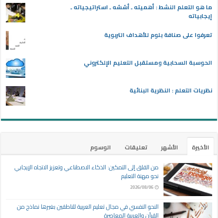
ما هو التعلم النشط : أهميته ـ أسُسُه ـ استراتيجياته ـ
إيجابياته
تعرفوا على صنافة بلوم للأهداف التربوية
الحوسبة السحابية ومستقبل التعليم الإلكتروني
نظريات التعلم : النظرية البنائية
الأخيرة
الأشهر
تعليقات
الوسوم
من القلق إلى التمكين: الذكاء الاصطناعي وتعزيز الاتجاه الإيجابي
نحو مهنة التعليم
2026/08/06
النحو النفسي في مجال تعليم العربية للناطقين بغيرها نماذج من
القرآن والعربية المعاصرة