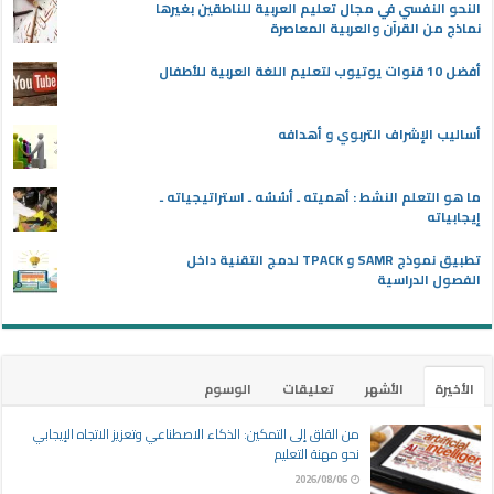
النحو النفسي في مجال تعليم العربية للناطقين بغيرها
نماذج من القرآن والعربية المعاصرة
أفضل 10 قنوات يوتيوب لتعليم اللغة العربية للأطفال
أساليب الإشراف التربوي و أهدافه
ما هو التعلم النشط : أهميته ـ أسُسُه ـ استراتيجياته ـ
إيجابياته
تطبيق نموذج SAMR و TPACK لدمج التقنية داخل
الفصول الدراسية
الأخيرة
الأشهر
تعليقات
الوسوم
من القلق إلى التمكين: الذكاء الاصطناعي وتعزيز الاتجاه الإيجابي
نحو مهنة التعليم
2026/08/06