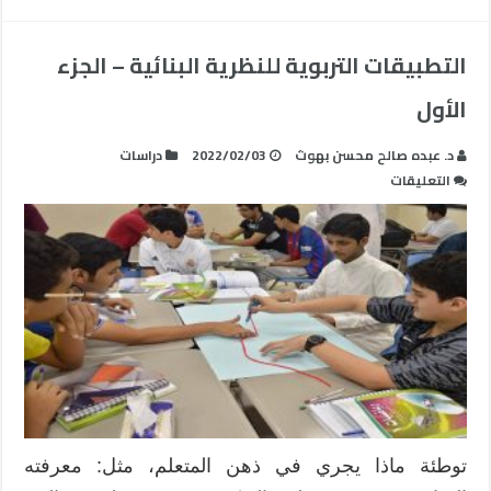
التطبيقات التربوية للنظرية البنائية – الجزء
الأول
د. عبده صالح محسن بهوث
2022/02/03
دراسات
على
التعليقات
التطبيقات
التربوية
للنظرية
البنائية
–
الجزء
الأول
مغلقة
توطئة ماذا يجري في ذهن المتعلم، مثل: معرفته