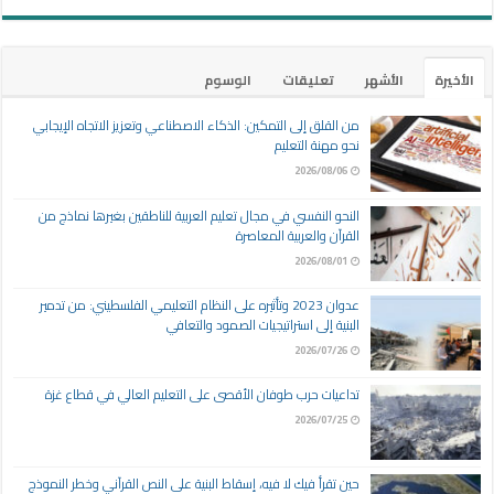
الأخيرة
الأشهر
تعليقات
الوسوم
من القلق إلى التمكين: الذكاء الاصطناعي وتعزيز الاتجاه الإيجابي
نحو مهنة التعليم
2026/08/06
النحو النفسي في مجال تعليم العربية للناطقين بغيرها نماذج من
القرآن والعربية المعاصرة
2026/08/01
عدوان 2023 وتأثيره على النظام التعليمي الفلسطيني: من تدمير
البنية إلى استراتيجيات الصمود والتعافي
2026/07/26
تداعيات حرب طوفان الأقصى على التعليم العالي في قطاع غزة
2026/07/25
حين تقرأ فيك لا فيه، إسقاط البنية على النص القرآني وخطر النموذج