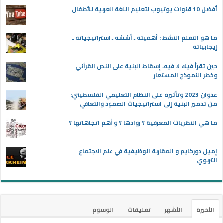
أفضل 10 قنوات يوتيوب لتعليم اللغة العربية للأطفال
ما هو التعلم النشط : أهميته ـ أسُسُه ـ استراتيجياته ـ
إيجابياته
حين تقرأ فيك لا فيه، إسقاط البنية على النص القرآني
وخطر النموذج المستعار
عدوان 2023 وتأثيره على النظام التعليمي الفلسطيني:
من تدمير البنية إلى استراتيجيات الصمود والتعافي
ما هي النظريات المعرفية ؟ روادها ؟ و أهم اتجاهاتها ؟
إميل دوركايم و المقاربة الوظيفية في علم الاجتماع
التربوي
الأخيرة
الأشهر
تعليقات
الوسوم