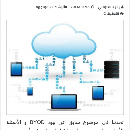
رشيد التلواتي
2014/03/05
إرشادات
,
الواجهة
على
التعليقات
3
مفاتيح
أساسية
للاستفادة
من
بيود
BYOD
في
المدارس
مغلقة
تحدثنا في موضوع سابق عن بيود BYOD و الأسئلة