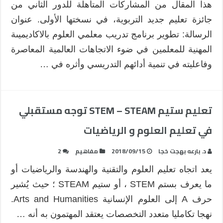
هذا المقال من المشاركات المتأهلة للدور الثاني من
جائزة تعليم جديد التربوية، في نسختها الأولى. عنوان
الرسالة: تطوير برنامج تدريب معلمي العلوم بالاكاديميىة
المهنية للمعلمين في ضوء الاتجاهات العالمية المعاصرة
وفاعليته في تنمية أدائهم التدريسي وأثره في …
تعليم ستيم STEM – STEAM توجه مستقبلي
في تعليم العلوم و الرياضيات
د. بارعه بهجت خجا
2018/09/15
مفاهيم
2
يعد اتجاه تعليم العلوم والتقنية والهندسة والرياضيات أو
ما يعرف بستم STEM ، أو ستيم STEAM ؛ حيث يُشير
حرف A إلى العلوم الإنسانية Arts and Humanities.
نهجا تكامليا متعدد التخصصات يعتقد المهتمون به أنه …