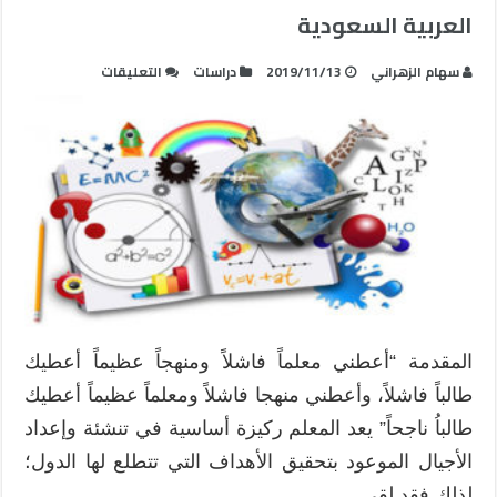
العربية السعودية
على
سهام الزهراني
2019/11/13
دراسات
التعليقات
معايير
إعداد
معلم
العلوم
في
المملكة
العربية
السعودية
مغلقة
المقدمة “أعطني معلماً فاشلاً ومنهجاً عظيماً أعطيك
طالباً فاشلاً، وأعطني منهجا فاشلاً ومعلماً عظيماً أعطيك
طالباُ ناجحاً” يعد المعلم ركيزة أساسية في تنشئة وإعداد
الأجيال الموعود بتحقيق الأهداف التي تتطلع لها الدول؛
لذلك فقد لقي …