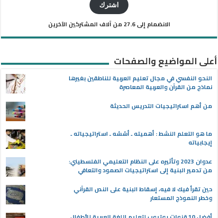
الإلكتروني
اشترك
الانضمام إلى 27.6 من آلاف المشتركين الآخرين
أعلى المواضيع والصفحات
النحو النفسي في مجال تعليم العربية للناطقين بغيرها
نماذج من القرآن والعربية المعاصرة
من أهم استراتيجيات التدريس الحديثة
ما هو التعلم النشط : أهميته ـ أسُسُه ـ استراتيجياته ـ
إيجابياته
عدوان 2023 وتأثيره على النظام التعليمي الفلسطيني:
من تدمير البنية إلى استراتيجيات الصمود والتعافي
حين تقرأ فيك لا فيه، إسقاط البنية على النص القرآني
وخطر النموذج المستعار
أفضل 10 قنوات يوتيوب لتعليم اللغة العربية للأطفال